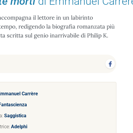
ete morti
di Emmanuel Carrèr
ccompagna il lettore in un labirinto
ntempo, redigendo la biografia romanzata più
 scritta sul genio inarrivabile di Philip K.
Emmanuel Carrère
Fantascienza
a:
Saggistica
trice:
Adelphi