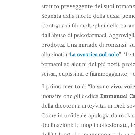
statuto preveggente dei suoi romanzi.
Segnata dalla morte della quasi-gemel
Contigua ai fili molteplici della paran
dall’abuso di psicofarmaci. Aggrovigli
prodotta. Una miriade di romanzi: sui 
allucinati (“
La svastica sul sole
”, “Le
fermami ad alcuni dei più noti), proi
scissa, cupissima e fiammeggiante - 
Il primo merito di “
Io sono vivo, voi 
monstre
che gli dedica
Emmanuel Ca
della dicotomia arte/vita, in Dick sov
Come in un’ideale apologia da rock sta
declinazioni: le mogli collezionate, l
dell’I Ching, il convincimento di vive