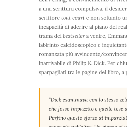
a una scrittura compulsiva, il desid
scrittore
tout court
e non soltanto un 
incapacità di aderire al piano del rea
trama dei
bestseller
a venire, Emmanu
labirinto caleidoscopico e inquietan
romanzata più avvincente/convincente 
inarrivabile di Philip K. Dick. Per c
sparpagliati tra le pagine del libro, a 
“Dick esaminava con lo stesso zel
che fosse impazzito e quelle tese 
Perfino questo sforzo di imparzial
senso sia nell’altro. Un giorno ci