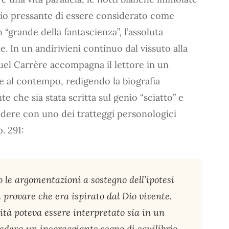
erio pressante di essere considerato come
“grande della fantascienza”, l’assoluta
le. In un andirivieni continuo dal vissuto alla
el Carrère accompagna il lettore in un
te al contempo, redigendo la biografia
che sia stata scritta sul genio “sciatto” e
hiudere con uno dei tratteggi personologici
p. 291:
o le argomentazioni a sostegno dell’ipotesi
a provare che era ispirato dal Dio vivente.
ità poteva essere interpretato sia in un
 vedeva un incoraggiante segno di equilibrio,