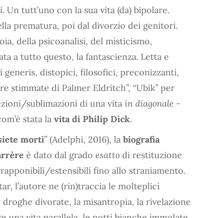
 Un tutt’uno con la sua vita (da) bipolare.
la prematura, poi dal divorzio dei genitori.
oia, della psicoanalisi, del misticismo,
ata a tutto questo, la fantascienza. Letta e
generis, distopici, filosofici, preconizzanti,
 tre stimmate di Palmer Eldritch”, “Ubik” per
ezioni/sublimazioni di una vita
in diagonale
-
com’è stata la
vita di Philip Dick
.
siete morti
” (Adelphi, 2016), la
biografia
rrère
è dato dal grado
esatto
di restituzione
rapponibili/estensibili fino allo straniamento.
r, l’autore ne (rin)traccia le molteplici
e droghe divorate, la misantropia, la rivelazione
re una vita parallela, le notti bianche immolate