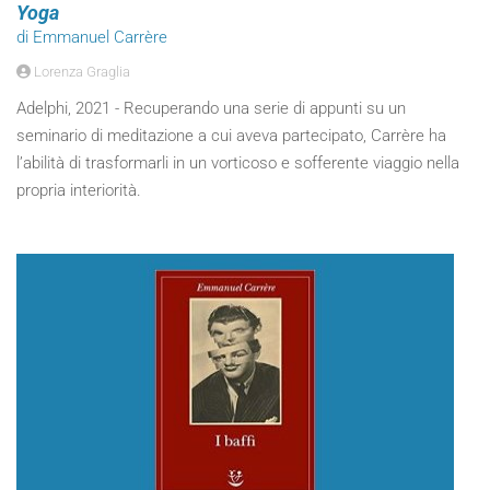
Yoga
di Emmanuel Carrère
Lorenza Graglia
Adelphi, 2021 - Recuperando una serie di appunti su un
seminario di meditazione a cui aveva partecipato, Carrère ha
l’abilità di trasformarli in un vorticoso e sofferente viaggio nella
propria interiorità.