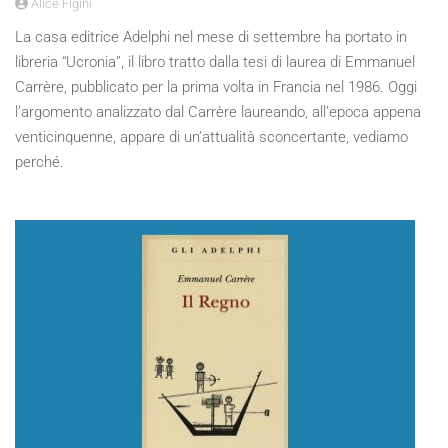
Alice Figini
La casa editrice Adelphi nel mese di settembre ha portato in
libreria “Ucronia”, il libro tratto dalla tesi di laurea di Emmanuel
Carrère, pubblicato per la prima volta in Francia nel 1986. Oggi
l’argomento analizzato dal Carrère laureando, all’epoca appena
venticinquenne, appare di un’attualità sconcertante, vediamo
perché.