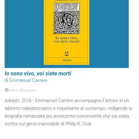
Io sono vivo, voi siete morti
di Emmanuel Carrère
Mario Bonanno
Adelphi, 2016 - Emmanuel Carrère accompagna il lettore in un
labirinto caleidoscopico e inquietante al contempo, redigendo la
biografia romanzata più avvincente/convincente che sia stata
scritta sul genio inarrivabile di Philip K. Dick.