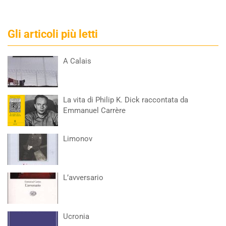
Gli articoli più letti
A Calais
La vita di Philip K. Dick raccontata da
Emmanuel Carrère
Limonov
L’avversario
Ucronia