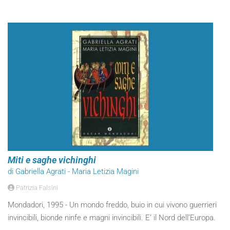
Miti e saghe vichinghi
di Gabriella Agrati - Maria Letizia Magini
Patrizia Falsini
Mondadori, 1995 - Un mondo freddo, buio in cui vivono guerrieri
invincibili, bionde ninfe e magni invincibili. E’ il Nord dell’Europa.