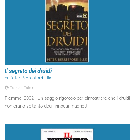
Il segreto dei druidi
di Peter Berresford Ellis
Patrizia Falsini
Piemme, 2002 - Un saggio rigoroso per dimostrare che i druidi
non erano soltanto degli innocui maghetti.