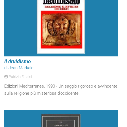
Il druidismo
di Jean Markale
Patrizia Falsini
Edizioni Mediterranee, 1990 - Un saggio rigoroso e avvincente
sulla religione più misteriosa d’occidente.