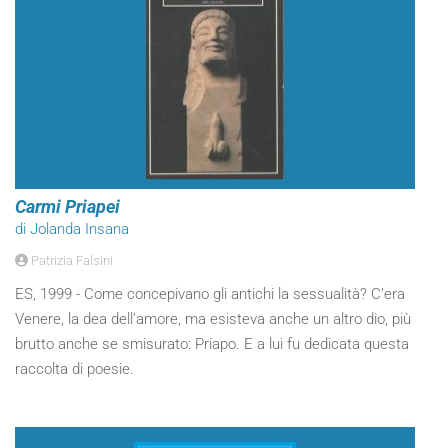
Carmi Priapei
di Jolanda Insana
Patrizia Falsini
ES, 1999 - Come concepivano gli antichi la sessualità? C’era
Venere, la dea dell’amore, ma esisteva anche un altro dio, più
brutto anche se smisurato: Priapo. E a lui fu dedicata questa
raccolta di poesie.