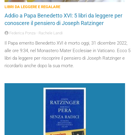
LIBRI DA LEGGERE E REGALARE
Addio a Papa Benedetto XVI: 5 libri da leggere per
conoscere il pensiero di Joseph Ratzinger
Federica Ponza - Rachele Landi
Il Papa emerito Benedetto XVI è morto oggi, 31 dicembre 2022,
alle ore 9:34, nel Monastero Mater Ecclesiae in Vaticano. Ecco 5
libri da leggere per riscoprire il pensiero di Joseph Ratzinger e
ricordarlo anche dopo la sua morte.