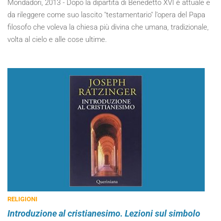
Mondadori, 2013 - Dopo la dipartita di Benedetto XVI è attuale e
da rileggere come suo lascito "testamentario" l’opera del Papa
filosofo che voleva la chiesa più divina che umana, tradizionale,
volta al cielo e alle cose ultime.
RELIGIONI
Introduzione al cristianesimo. Lezioni sul simbolo