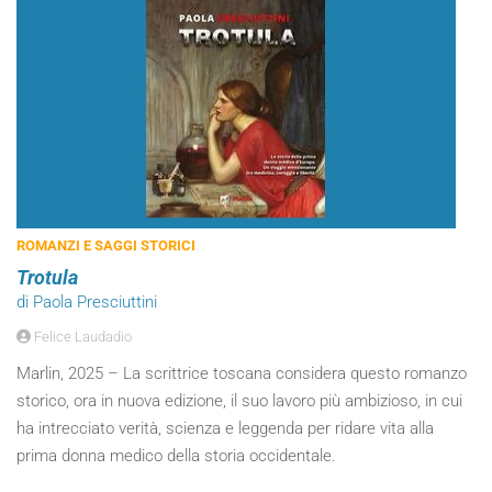
ROMANZI E SAGGI STORICI
Trotula
di Paola Presciuttini
Felice Laudadio
Marlin, 2025 – La scrittrice toscana considera questo romanzo
storico, ora in nuova edizione, il suo lavoro più ambizioso, in cui
ha intrecciato verità, scienza e leggenda per ridare vita alla
prima donna medico della storia occidentale.