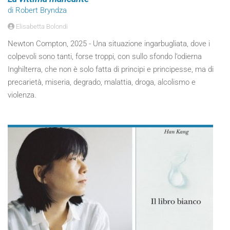
di Robert Bryndza
Elisabetta Bolondi
Newton Compton, 2025 - Una situazione ingarbugliata, dove i
colpevoli sono tanti, forse troppi, con sullo sfondo l’odierna
Inghilterra, che non è solo fatta di principi e principesse, ma di
precarietà, miseria, degrado, malattia, droga, alcolismo e
violenza.