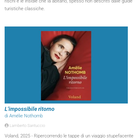
rischi e le insidie che la abitano, spesso non descritti dalle guide
turistiche classiche.
L’impossibile ritorno
di Amélie Nothomb
Lamberto Santuccio
Voland, 2025 - Ripercorrendo le tappe di un viaggio stupefacente