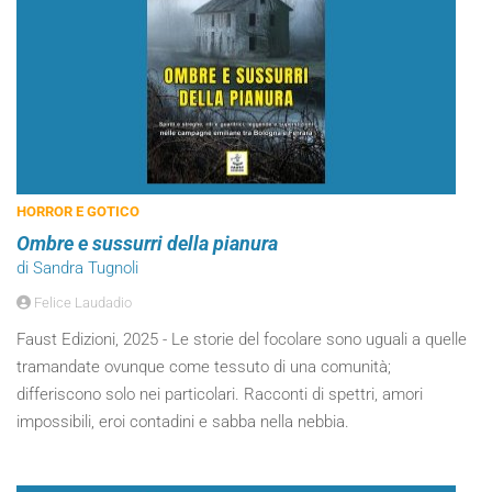
HORROR E GOTICO
Ombre e sussurri della pianura
di Sandra Tugnoli
Felice Laudadio
Faust Edizioni, 2025 - Le storie del focolare sono uguali a quelle
tramandate ovunque come tessuto di una comunità;
differiscono solo nei particolari. Racconti di spettri, amori
impossibili, eroi contadini e sabba nella nebbia.