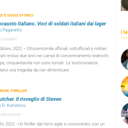
I E SAGGI STORICI
causto italiano. Voci di soldati italiani dai lager
lo Paganetto
I l
e Laudadio
dizioni, 2022 – Ottocentomila ufficiali, sottufficiali e militari
tati reclusi due anni nei campi di concentramento tedeschi
opa, cinquantamila non sono tornati. Le testimonianze
tano una tragedia da non dimenticare.
 NOIR, THRILLER
tcher. Il risveglio di Steven
ip D. Kutnetsov
betta Bolondi
hi, 2022 - Un thriller dal ritmo agile e concentrato, con un