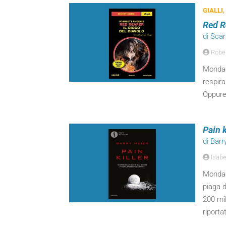
GIALLI,
Red Re
di Scar
Robert
Mondado
respira
Oppure
Pain k
di Barr
Isabe
Mondado
piaga d
200 mil
riporta