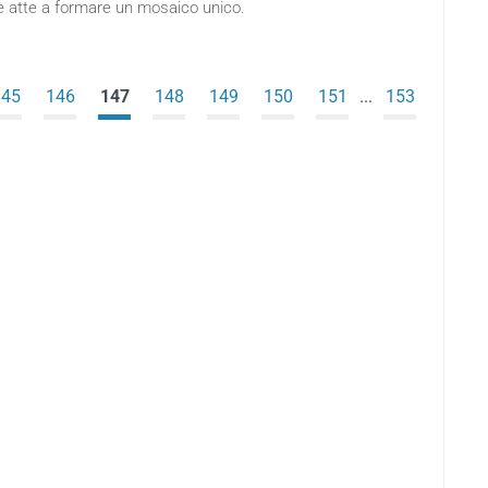
e atte a formare un mosaico unico.
145
146
147
148
149
150
151
...
153