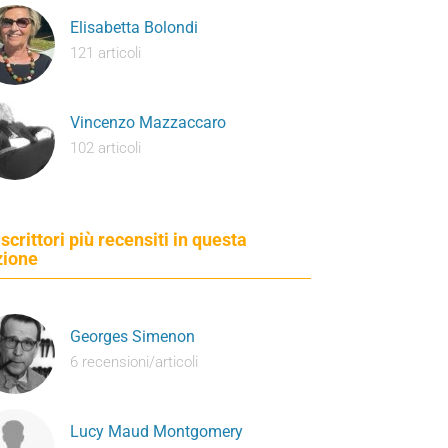
Elisabetta Bolondi
121 articoli
Vincenzo Mazzaccaro
102 articoli
 scrittori più recensiti in questa
zione
Georges Simenon
6 recensioni/articoli
Lucy Maud Montgomery