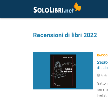
Recensioni di libri 2022
RACCOL
Sacro
di Isab
Alida
Gattome
rammar
livella