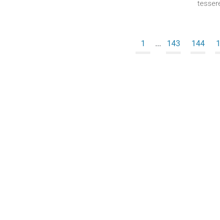
tesser
1
...
143
144