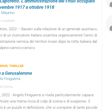
Caporetto. L’amministrazione del Friuli occupato
vembre 1917 a ottobre 1918
a Maurino
e Laudadio
tore, 2022 – Basato sulla relazione di un generale austriaco,
io di un ricercatore italiano esamina organicamente l’anno di
trazione nemica dei territori invasi dopo la rotta italiana dal
alpino-carnico-carsico.
 NOIR, THRILLER
e a Gerusalemme
lo Finiguerra
la Donna
 2022 - Angelo Finiguerra si rivela particolarmente capace
truire una trama ricca di colpi di scena e di suspense. Il
 è un puzzle in definizione, che si compone di tante piccole