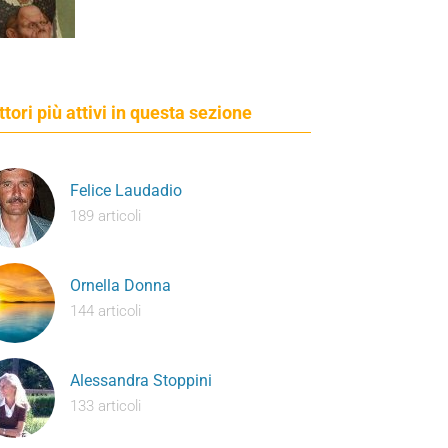
ettori più attivi in questa sezione
Felice Laudadio
189 articoli
Ornella Donna
144 articoli
Alessandra Stoppini
133 articoli