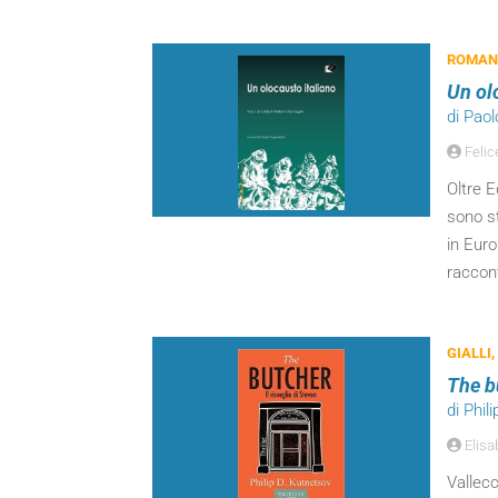
ROMANZ
Un olo
di Pao
Felic
Oltre E
sono s
in Eur
raccon
GIALLI,
The bu
di Phil
Elisa
Vallecc