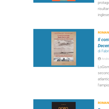
protago
risulta
inglese
ROMANZ
Il con
Decen
di Fab
Andr
LoGisma
seconda
atlanti
l’ampio
ROMANZ