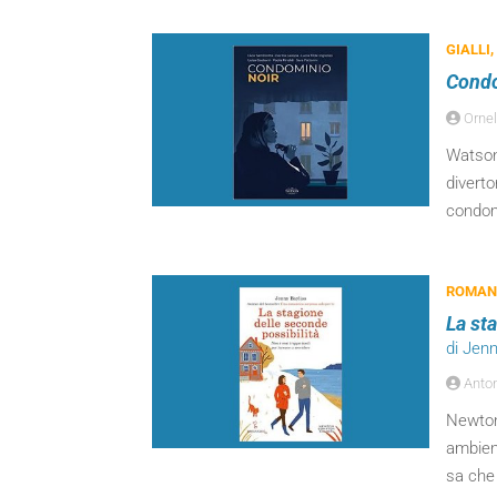
GIALLI,
Condo
Ornel
Watson,
diverto
condom
ROMANZ
La st
di Jenn
Anton
Newton
ambien
sa che