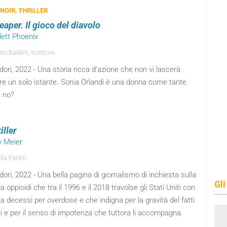
 NOIR, THRILLER
aper. Il gioco del diavolo
lett Phoenix
o Baldini, scrittore
ri, 2022 - Una storia ricca d’azione che non vi lascerà
re un solo istante. Sonia Orlandi è una donna come tante.
 no?
iller
y Meier
lla Fantin
ri, 2022 - Una bella pagina di giornalismo di inchiesta sulla
Gli
a oppioidi che tra il 1996 e il 2018 travolse gli Stati Uniti con
a decessi per overdose e che indigna per la gravità del fatti
ti e per il senso di impotenza che tuttora li accompagna.