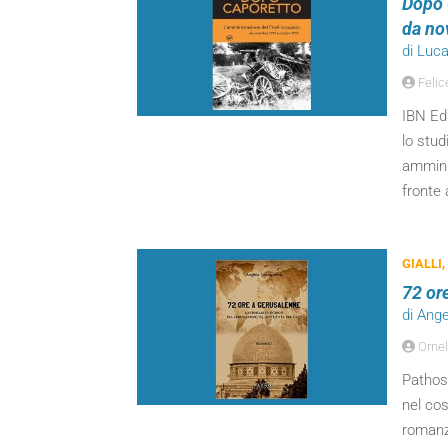
Dopo 
da no
di Luc
Felic
IBN Edi
lo stud
amminis
fronte 
GIALLI,
72 or
di Ange
Ornel
Pathos,
nel cos
romanzo