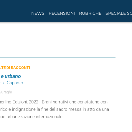
NEWS
RECENSIONI
RUBRICHE
SPECIALE S
TE DI RACCONTI
 e urbano
ella Capurso
 Airaghi
rlino Edizioni, 2022 - Brani narrativi che constatano con
ico e indignazione la fine del sacro messa in atto da una
trice urbanizzazione internazionale.