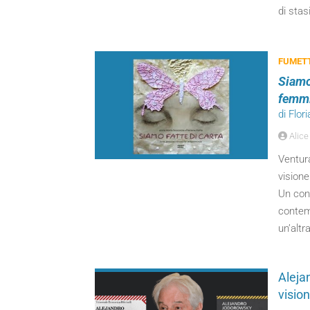
di stas
FUMETT
Siamo 
femmi
di Flo
Alice 
Ventura
visione
Un conn
contem
un’altr
Alejan
vision