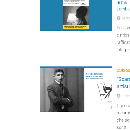
di Rita
Lombar
Teres
Edizion
e rifle
raffina
interpe
CURIOS
“Scar
artist
Andre
Conosce
rocamb
che sal
scritti