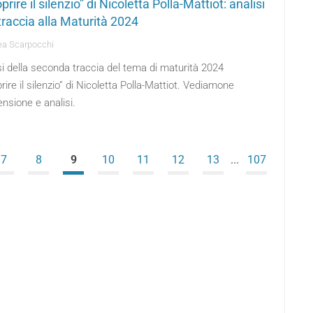
prire il silenzio” di Nicoletta Polla-Mattiot: analisi
traccia alla Maturità 2024
a Scarpocchi
si della seconda traccia del tema di maturità 2024
rire il silenzio” di Nicoletta Polla-Mattiot. Vediamone
nsione e analisi.
7
8
9
10
11
12
13
...
107