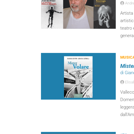
Andre
Artista
artisti
teatro
generale
MUSIC
Miste
di Gian
Elisa
Vallecc
Domeni
leggera
dall’Am