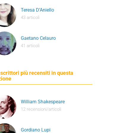
Teresa D’Aniello
43 articoli
Gaetano Celauro
41 articoli
 scrittori più recensiti in questa
zione
William Shakespeare
12 recensioni/articoli
Gordiano Lupi