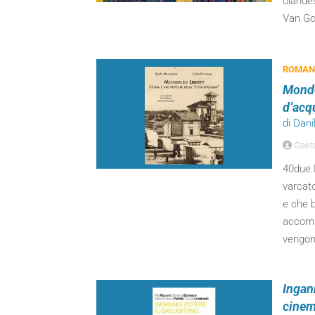
olandes
Van Gog
ROMANZ
Mondel
d’acq
di Dani
Gaeta
40due E
varcato
e che b
accompa
vengon
Ingann
cinema