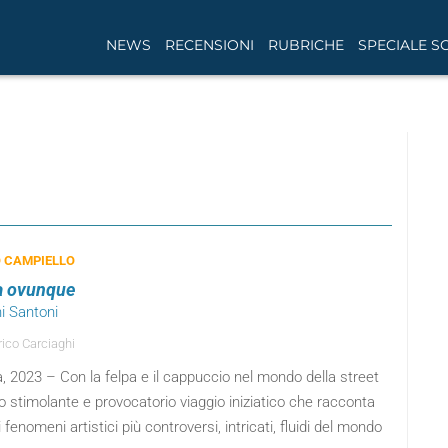
NEWS
RECENSIONI
RUBRICHE
SPECIALE S
 CAMPIELLO
a ovunque
i Santoni
ico Carciaghi
, 2023 – Con la felpa e il cappuccio nel mondo della street
o stimolante e provocatorio viaggio iniziatico che racconta
 fenomeni artistici più controversi, intricati, fluidi del mondo