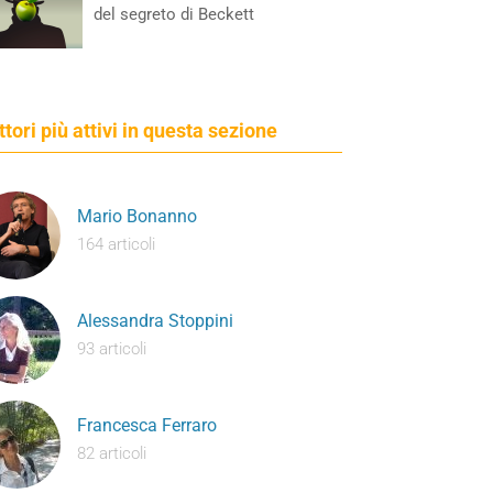
del segreto di Beckett
ettori più attivi in questa sezione
Mario Bonanno
164 articoli
Alessandra Stoppini
93 articoli
Francesca Ferraro
82 articoli