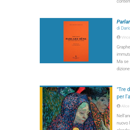
contem
Parlar
di Dari
Vinc
Graphe.
immutat
Ma se s
dizione
“Tre d
per l’
Alice 
Nell’a
nuovo l