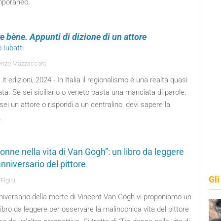
poraneo.
e bène. Appunti di dizione di un attore
o Iubatti
enzo Mazzaccaro
it edizioni, 2024 - In Italia il regionalismo è una realtà quasi
a. Se sei siciliano o veneto basta una manciata di parole.
ei un attore o rispondi a un centralino, devi sapere la
.
onne nella vita di Van Gogh”: un libro da leggere
anniversario del pittore
Gli
Figini
nniversario della morte di Vincent Van Gogh vi proponiamo un
ibro da leggere per osservare la malinconica vita del pittore