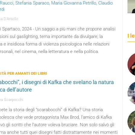
 Raucci, Stefania Sparaco, Maria Giovanna Petrillo, Claudio
di
a D'Aniello
i Spartaco, 2024 - Un saggio a più mani che propone analisi
I l
ssioni sul gaslighting, tema importante da divulgare; la
ta e insidiosa forma di violenza psicologica nelle relazioni
rsonali, nel cinema, nella letteratura e nella politica.
ITÀ PER AMANTI DEI LIBRI
abocchi”, i disegni di Kafka che svelano la natura
ica dell’autore
a Scarpocchi
te la storia degli “scarabocchi” di Kafka? Una storia
olesca che vede protagonista Max Brod, l’amico di Kafka
vò gli scritti che l’autore voleva bruciare. Non solo salvò gli
, ma anche tutti quei disegni fatti distrattamente nei momenti