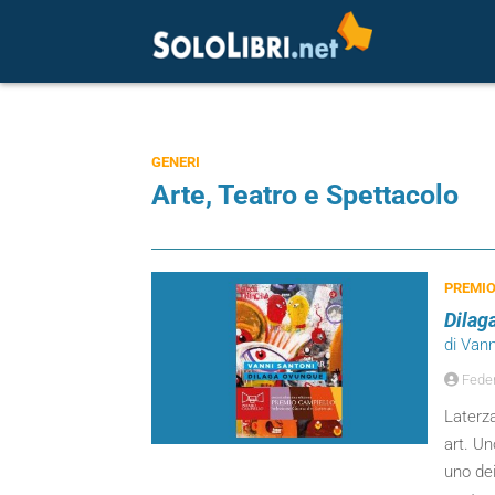
GENERI
Arte, Teatro e Spettacolo
PREMIO
Dilag
di Vann
Feder
Laterza
art. Un
uno dei