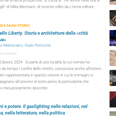
e da un’altra prospettiva. Si tratta di “Tre donne nella vita di
h” di Mika Biermann, di recente edito da L’orma editore.
I E SAGGI STORICI
lo Liberty. Storia e architetture della «città
ua»
lo Maniscalco, Giulio Perricone
no Celauro
dizioni, 2024 - Si parla di una località la cui nomea ha
 da tempo i confini dello stretto, conosciuta anche all’estero
en rappresentata in questo volume in cui le immagini si
gnano all’unisono al testo pieno di particolarità che
o minuziosamente descritte.
i e potere. Il gaslighting nelle relazioni, nel
, nella letteratura, nella politica