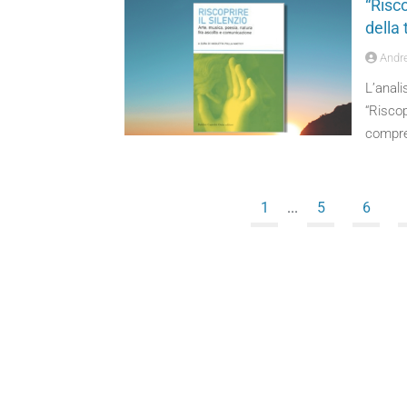
“Risco
della 
Andre
L’anali
“Riscop
compre
1
...
5
6