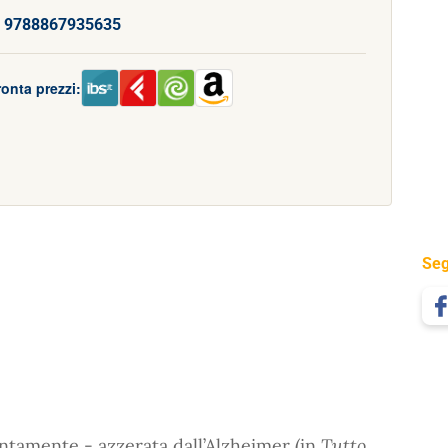
:
9788867935635
onta prezzi:
Seg
entamente - azzerata dall’Alzheimer (in
Tutto