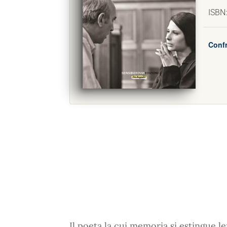
ISBN
Confr
Il poeta la cui memoria si estingue l