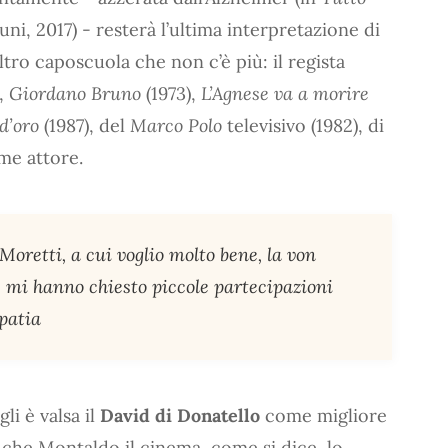
uni, 2017) - resterà l’ultima interpretazione di
tro caposcuola che non c’è più: il regista
),
Giordano Bruno
(1973),
L’Agnese va a morire
 d’oro
(1987), del
Marco Polo
televisivo (1982), di
me attore.
retti, a cui voglio molto bene, la von
 mi hanno chiesto piccole partecipazioni
mpatia
li è valsa il
David di Donatello
come migliore
 che Montaldo il cinema, come si dice, lo