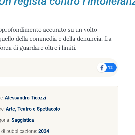
n regista contro l’intolleran
approfondimento accurato su un volto
quello della commedia e della denuncia, fra
orza di guardare oltre i limiti.
12
re:
Alessandro Ticozzi
re:
Arte, Teatro e Spettacolo
goria:
Saggistica
 di pubblicazione:
2024