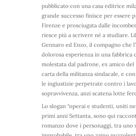
pubblicato con una casa editrice mil
grande successo finisce per essere pr
Firenze e prosciugata dalle incombenz
riesce più a scrivere né a studiare. Li
Gennaro ed Enzo, il compagno che l’
dolorosa esperienza in una fabbrica d
molestata dal padrone, ex amico del 
carta della militanza sindacale, e con
le ingiustizie perpetrate contro i la
sopravvivenza, anzi scatena lotte fer
Lo slogan “operai e studenti, uniti n
primi anni Settanta, sono qui raccont
romanzo dove i personaggi, tra uno s
improbabile, tra uno zaino puzzolen