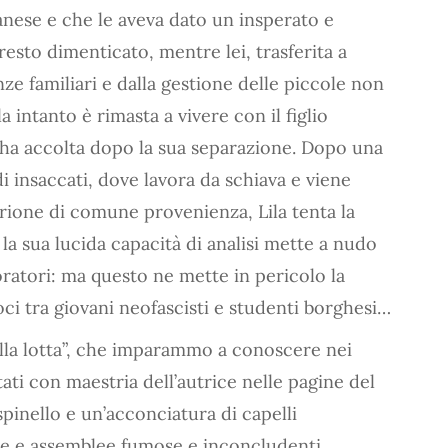
anese e che le aveva dato un insperato e
esto dimenticato, mentre lei, trasferita a
e familiari e dalla gestione delle piccole non
la intanto è rimasta a vivere con il figlio
ha accolta dopo la sua separazione. Dopo una
i insaccati, dove lavora da schiava e viene
rione di comune provenienza, Lila tenta la
 la sua lucida capacità di analisi mette a nudo
voratori: ma questo ne mette in pericolo la
oci tra giovani neofascisti e studenti borghesi…
ella lotta”, che imparammo a conoscere nei
ati con maestria dell’autrice nelle pagine del
pinello e un’acconciatura di capelli
te e assemblee fumose e inconcludenti,