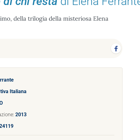
 di chi resta
di Elena Ferrant
mo, della trilogia della misteriosa Elena
rrante
tiva Italiana
/O
azione:
2013
24119