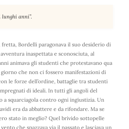
i lunghi anni”.
a fretta, Bordelli paragonava il suo desiderio di
he avventura inaspettata e sconosciuta, al
’anni animava gli studenti che protestavano qua
a giorno che non ci fossero manifestazioni di
on le forze dell’ordine, battaglie tra studenti
impregnati di ideali. In tutti gli angoli del
o a squarciagola contro ogni ingiustizia. Un
idi era da abbattere e da rifondare. Ma se
ro stato in meglio? Quel brivido sottopelle
 vento che spazzava via il passato e lasciava un