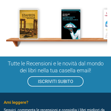
Tutte le Recensioni e le novità dal mondo
dei libri nella tua casella email!
ISCRIVITI SUBITO
Ami leggere?
Seguici, commenta le recensioni e consiglia i libri migliori da