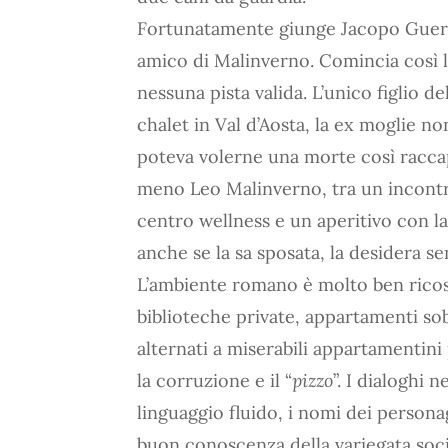
Fortunatamente giunge Jacopo Guerci
amico di Malinverno. Comincia così l
nessuna pista valida. L’unico figlio de
chalet in Val d’Aosta, la ex moglie no
poteva volerne una morte così raccap
meno Leo Malinverno, tra un incontro
centro wellness e un aperitivo con la
anche se la sa sposata, la desidera s
L’ambiente romano è molto ben ricostru
biblioteche private, appartamenti sobr
alternati a miserabili appartamentini
la corruzione e il “
pizzo
”. I dialoghi 
linguaggio fluido, i nomi dei person
buon conoscenza della variegata societ