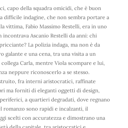
, capo della squadra omicidi, che è buon
a difficile indagine, che non sembra portare a
lla vittima, Fabio Massimo Restelli, era in uno
n incontrava Ascanio Restelli da anni: chi
ricciante? La polizia indaga, ma non è da
 galante e una cena, tra una visita a un
 collega Carla, mentre Viola scompare e lui,
enza neppure riconoscerlo a se stesso.
ito, fra interni aristocratici, raffinate
i ma forniti di eleganti oggetti di design,
 periferici, a quartieri degradati, dove regnano
nel romanzo sono rapidi e incalzanti, il
aggi scelti con accuratezza e dimostrano una
à della capitale, tra aristocratici e