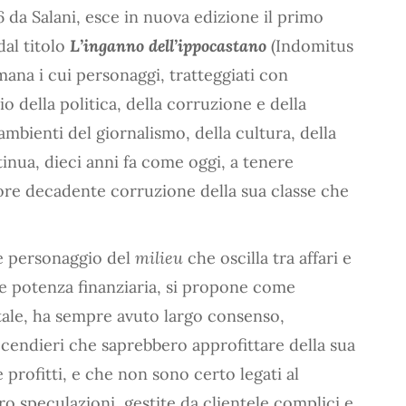
6 da Salani, esce in nuova edizione il primo
 dal titolo
L’inganno dell’ippocastano
(Indomitus
mana i cui personaggi, tratteggiati con
io della politica, della corruzione e della
 ambienti del giornalismo, della cultura, della
inua, dieci anni fa come oggi, a tenere
iore decadente corruzione della sua classe che
te personaggio del
milieu
che oscilla tra affari e
a e potenza finanziaria, si propone come
itale, ha sempre avuto largo consenso,
ccendieri che saprebbero approfittare della sua
e profitti, e che non sono certo legati al
ro speculazioni, gestite da clientele complici e