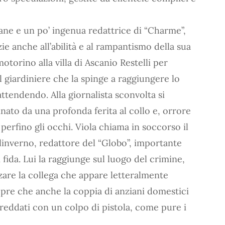
vane e un po’ ingenua redattrice di “Charme”,
ie anche all’abilità e al rampantismo della sua
otorino alla villa di Ascanio Restelli per
l giardiniere che la spinge a raggiungere lo
attendendo. Alla giornalista sconvolta si
inato da una profonda ferita al collo e, orrore
 perfino gli occhi. Viola chiama in soccorso il
alinverno, redattore del “Globo”, importante
i fida. Lui la raggiunge sul luogo del crimine,
zzare la collega che appare letteralmente
copre che anche la coppia di anziani domestici
freddati con un colpo di pistola, come pure i