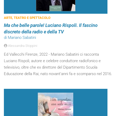
ARTE, TEATRO E SPETTACOLO
Ma che belle parole! Luciano Rispoli. Il fascino
discreto della radio e della TV
di Mariano Sabatini
Alessandra Stoppini
Ed Vallecchi Firenze, 2022 - Mariano Sabatini ci racconta
Luciano Rispoli, autore e celebre conduttore radiofonico e
televisivo, oltre che ex direttore del Dipartimento Scuola
Educazione della Rai, nato novant’anni fa e scomparso nel 2016.