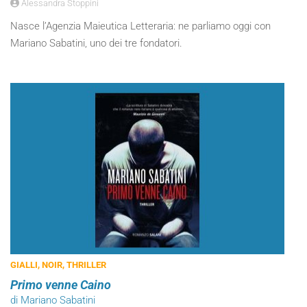
Alessandra Stoppini
Nasce l’Agenzia Maieutica Letteraria: ne parliamo oggi con
Mariano Sabatini, uno dei tre fondatori.
GIALLI, NOIR, THRILLER
Primo venne Caino
di Mariano Sabatini