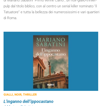
di Mariano Sabatini “Primo venne Caino”, un noir-giallo-thriller-
pulp dal titolo biblico, con al centro un serial killer nominato “il
Tatuatore” e tutta la bellezza dei numerosissimi e vari quartieri
di Roma.
GIALLI, NOIR, THRILLER
L’inganno dell’ippocastano