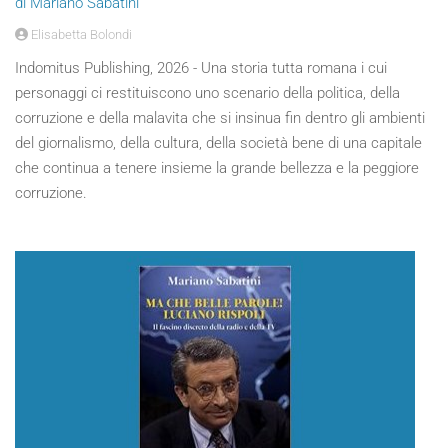
di Mariano Sabatini
Elisabetta Bolondi
Indomitus Publishing, 2026 - Una storia tutta romana i cui
personaggi ci restituiscono uno scenario della politica, della
corruzione e della malavita che si insinua fin dentro gli ambienti
del giornalismo, della cultura, della società bene di una capitale
che continua a tenere insieme la grande bellezza e la peggiore
corruzione.