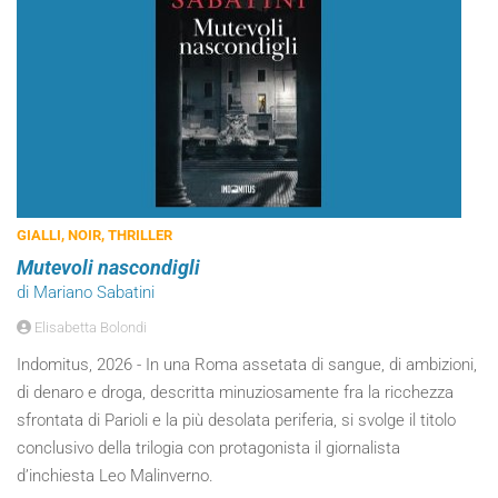
GIALLI, NOIR, THRILLER
Mutevoli nascondigli
di Mariano Sabatini
Elisabetta Bolondi
Indomitus, 2026 - In una Roma assetata di sangue, di ambizioni,
di denaro e droga, descritta minuziosamente fra la ricchezza
sfrontata di Parioli e la più desolata periferia, si svolge il titolo
conclusivo della trilogia con protagonista il giornalista
d’inchiesta Leo Malinverno.