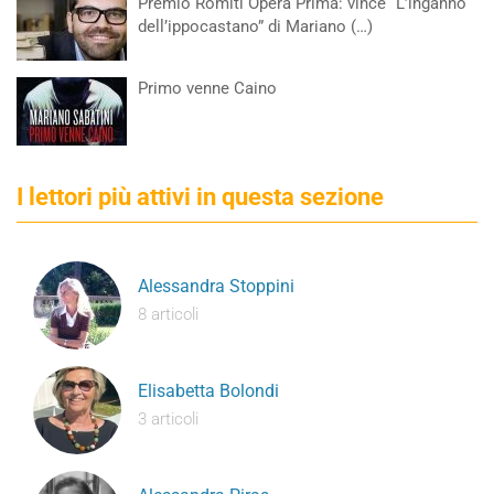
Premio Romiti Opera Prima: vince “L’inganno
dell’ippocastano” di Mariano (…)
Primo venne Caino
I lettori più attivi in questa sezione
Alessandra Stoppini
8 articoli
Elisabetta Bolondi
3 articoli