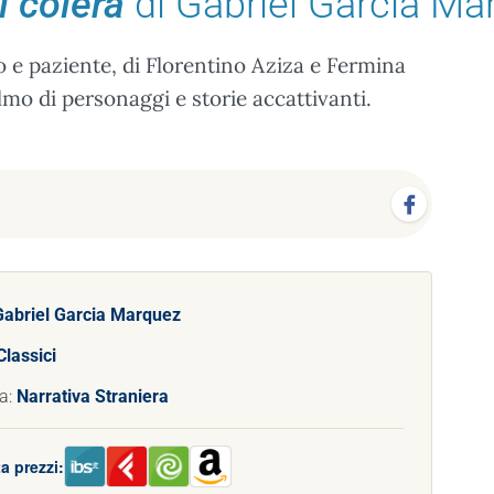
l colera
di Gabriel Garcia Ma
o e paziente, di Florentino Aziza e Fermina
o di personaggi e storie accattivanti.
Gabriel Garcia Marquez
Classici
a:
Narrativa Straniera
a prezzi: