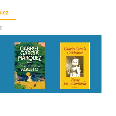
quez
z