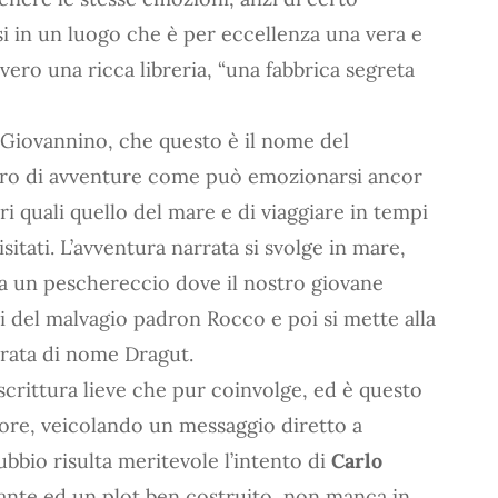
i in un luogo che è per eccellenza una vera e
vvero una ricca libreria, “una fabbrica segreta
Giovannino, che questo è il nome del
bro di avventure come può emozionarsi ancor
ri quali quello del mare e di viaggiare in tempi
isitati. L’avventura narrata si svolge in mare,
pra un peschereccio dove il nostro giovane
i del malvagio padron Rocco e poi si mette alla
irata di nome Dragut.
scrittura lieve che pur coinvolge, ed è questo
utore, veicolando un messaggio diretto a
ubbio risulta meritevole l’intento di
Carlo
ante ed un plot ben costruito, non manca in