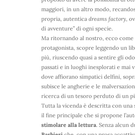
maggiori, in un altro modo, recandos
propria, autentica
dreams factory
, o
di avventure” di ogni specie.
Ma ritornando al nostro, ecco come 
protagonista, scopre leggendo un li
più, riuscendo quasi a sentire gli odo
passati e in luoghi inesplorati e mai v
dove affiorano simpatici delfini, so
subisce le angherie e le malversazion
ricerca di un tesoro perduto di un p
Tutta la vicenda è descritta con una 
il fine principale che si propone l’a
stimolare alla lettura
. Senza alcun d
Barbieri
che, con una prosa accattiv