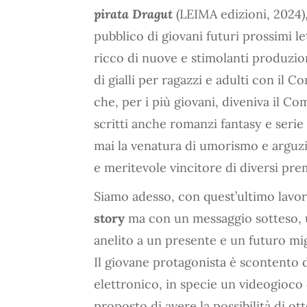
pirata Dragut
(LEIMA edizioni, 2024),
pubblico di giovani futuri prossimi let
ricco di nuove e stimolanti produzion
di gialli per ragazzi e adulti con i
che, per i più giovani, diveniva il Co
scritti anche romanzi fantasy e seri
mai la venatura di umorismo e arguzia,
e meritevole vincitore di diversi prem
Siamo adesso, con quest’ultimo lavo
story
ma con un messaggio sotteso, u
anelito a un presente e un futuro mig
Il giovane protagonista è scontento 
elettronico, in specie un videogioco 
proposto di avere la possibilità di ot