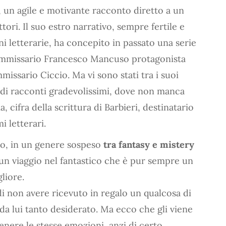
 un agile e motivante racconto diretto a un
tori. Il suo estro narrativo, sempre fertile e
i letterarie, ha concepito in passato una serie
l Commissario Francesco Mancuso protagonista
mmissario Ciccio. Ma vi sono stati tra i suoi
e di racconti gradevolissimi, dove non manca
 cifra della scrittura di Barbieri, destinatario
i letterari.
ro, in un genere sospeso
tra fantasy e mistery
n viaggio nel fantastico che è pur sempre un
liore.
di non avere ricevuto in regalo un qualcosa di
da lui tanto desiderato. Ma ecco che gli viene
tenere le stesse emozioni, anzi di certo