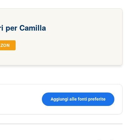
ri per Camilla
AZON
Aggiungi alle fonti preferite