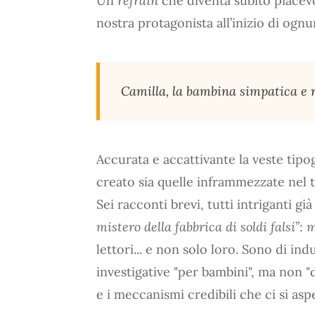
Un
refrain
che diventa subito piacevo
nostra protagonista all’inizio di ognu
Camilla, la bambina simpatica e r
Accurata e accattivante la veste tipogr
creato sia quelle inframmezzate nel t
Sei racconti brevi, tutti intriganti già 
mistero della fabbrica di soldi falsi
”:
m
lettori... e non solo loro. Sono di in
investigative "per bambini", ma non "d
e i meccanismi credibili che ci si aspe