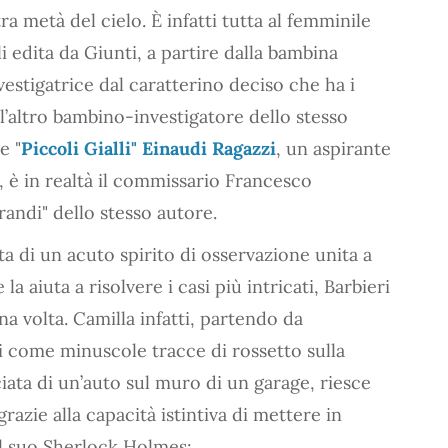
ltra metà del cielo. È infatti tutta al femminile
li edita da Giunti, a partire dalla bambina
vestigatrice dal caratterino deciso che ha i
l’altro bambino-investigatore dello stesso
e "
Piccoli Gialli" Einaudi Ragazzi
, un aspirante
, è in realtà il commissario Francesco
randi" dello stesso autore.
a di un acuto spirito di osservazione unita a
 aiuta a risolvere i casi più intricati, Barbieri
 volta. Camilla infatti, partendo da
ti come minuscole tracce di rossetto sulla
ciata di un’auto sul muro di un garage, riesce
 grazie alla capacità istintiva di mettere in
al suo Sherlock Holmes: