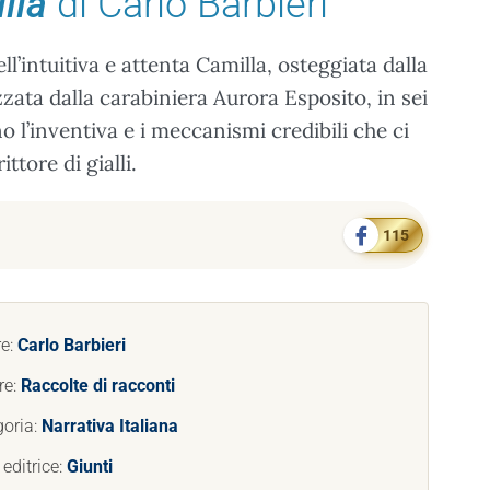
lla
di Carlo Barbieri
ll’intuitiva e attenta Camilla, osteggiata dalla
zata dalla carabiniera Aurora Esposito, in sei
no l’inventiva e i meccanismi credibili che ci
ttore di gialli.
115
re:
Carlo Barbieri
re:
Raccolte di racconti
goria:
Narrativa Italiana
editrice:
Giunti