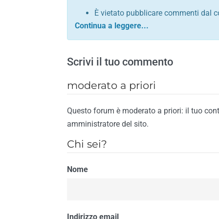
È vietato pubblicare commenti dal c
comunque contrario alle leggi dello S
Sono vietati commenti in tono sacril
È vietato pubblicare commenti che in
Scrivi il tuo commento
È vietato pubblicare commenti contrar
È vietato pubblicare commenti lesivi 
moderato a priori
È vietato pubblicare commenti razzist
religione
Questo forum è moderato a priori: il tuo con
È vietato pubblicare commenti contr
amministratore del sito.
materiale pornografico e link diretti a
Chi sei?
È vietato pubblicare commenti inerent
contengano riferimenti specifici a qu
Nome
È vietato pubblicare commenti conten
di spamming
È vietato pubblicare commenti conte
Il riscontro della violazione anche di una
Indirizzo email