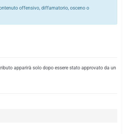
ontenuto offensivo, diffamatorio, osceno o
tato italiano e di quelle internazionali
ego, sarcastico, denigratorio e sbeffeggiatorio
citino alla violenza o alla trasgressione della legge
i al rispetto dell'ordine pubblico
della privacy di qualsiasi cittadino
i nei confronti di qualsiasi razza, popolo, cultura,
tributo apparirà solo dopo essere stato approvato da un
ari al rispetto del buon costume o contenenti
 siti vietati ai minori di anni 18
i propaganda politica, di partito o di fazione, che
alsiasi ideologia politica
enti messaggi pubblicitari o riconducibili ad azioni
nenti materiale protetto da copyright
 sola delle regole precedenti comporterà la non