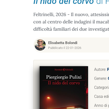
Il nido del corvo
di P
Feltrinelli, 2026 - Il nuovo, attesis
con al centro delle indagini il maca
difficoltà familiari dei due investig
Elisabetta Bolondi
Pubblicato il 22-01-2026
Autore:
P
Genere:
Categori
Casa edi
Anno di 