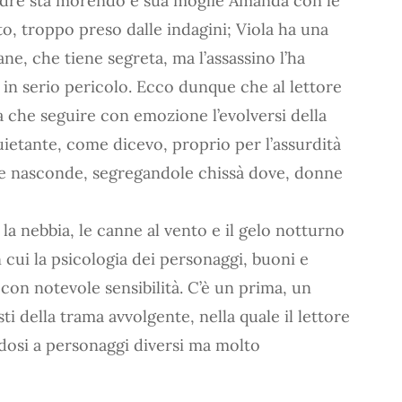
adre sta morendo e sua moglie Amanda con le
o, troppo preso dalle indagini; Viola ha una
e, che tiene segreta, ma l’assassino l’ha
è in serio pericolo. Ecco dunque che al lettore
 che seguire con emozione l’evolversi della
uietante, come dicevo, proprio per l’assurdità
e e nasconde, segregandole chissà dove, donne
i, la nebbia, le canne al vento e il gelo notturno
cui la psicologia dei personaggi, buoni e
a con notevole sensibilità. C’è un prima, un
sti della trama avvolgente, nella quale il lettore
osi a personaggi diversi ma molto