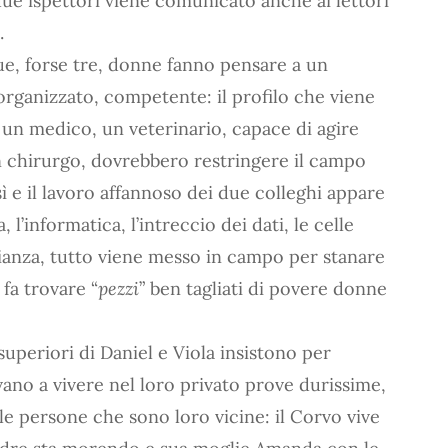
due ispettori viene comunicato anche ai lettori
.
ue, forse tre, donne fanno pensare a un
ganizzato, competente: il profilo che viene
, un medico, un veterinario, capace di agire
un chirurgo, dovrebbero restringere il campo
ì e il lavoro affannoso dei due colleghi appare
l’informatica, l’intreccio dei dati, le celle
lianza, tutto viene messo in campo per stanare
 fa trovare “
pezzi
” ben tagliati di povere donne
superiori di Daniel e Viola insistono per
rovano a vivere nel loro privato prove durissime,
le persone che sono loro vicine: il Corvo vive