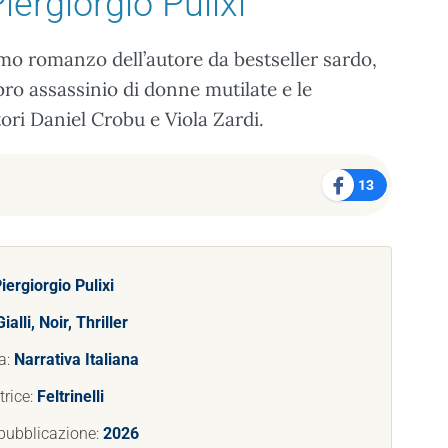
iergiorgio Pulixi
simo romanzo dell’autore da bestseller sardo,
bro assassinio di donne mutilate e le
atori Daniel Crobu e Viola Zardi.
13
iergiorgio Pulixi
Gialli, Noir, Thriller
a:
Narrativa Italiana
trice:
Feltrinelli
pubblicazione:
2026