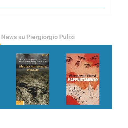
News su Piergiorgio Pulixi