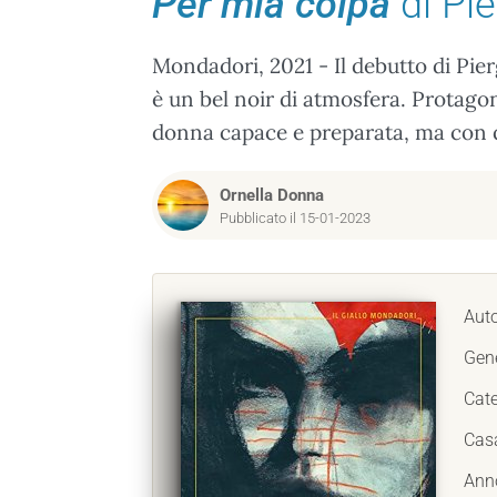
Per mia colpa
di Pie
Mondadori, 2021 - Il debutto di Pier
è un bel noir di atmosfera. Protagon
donna capace e preparata, ma con qu
Ornella Donna
Pubblicato il 15-01-2023
Aut
Gen
Cate
Casa
Anno