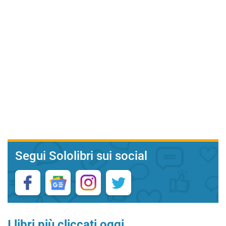
Segui Sololibri sui social
I libri più cliccati oggi