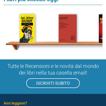
Tutte le Recensioni e le novità dal mondo
dei libri nella tua casella email!
ISCRIVITI SUBITO
Ami leggere?