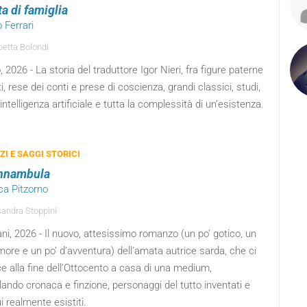
ta di famiglia
o Ferrari
betta Bolondi
o, 2026 - La storia del traduttore Igor Nieri, fra figure paterne
ti, rese dei conti e prese di coscienza, grandi classici, studi,
 intelligenza artificiale e tutta la complessità di un’esistenza.
I E SAGGI STORICI
nnambula
ca Pitzorno
andra Stoppini
i, 2026 - Il nuovo, attesissimo romanzo (un po’ gotico, un
more e un po’ d’avventura) dell’amata autrice sarda, che ci
e alla fine dell’Ottocento a casa di una medium,
ndo cronaca e finzione, personaggi del tutto inventati e
ui realmente esistiti.