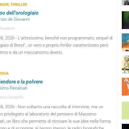
 NOIR, THRILLER
po dell’orologiaio
izio de Giovanni
 Gualdoni
elli, 2026 - L’attesissimo, benché non programmato, sequel di
ogiaio di Brest”, un vero e proprio thriller caratterizzato però
ritmo e da un meccanismo diversi.
OGIA
lendore e la polvere
simo Recalcati
nna Casapollo
elli, 2026 - Non soltanto una raccolta di interviste, ma un
 privilegiato al laboratorio del pensiero di Massimo
ti, un libro che permette di ritrovare le sue idee nella forma
logo e di scoprirne, al tempo stesso, le radici biografiche.