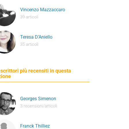
Vincenzo Mazzaccaro
39 articoli
Teresa D’Aniello
35 articoli
 scrittori più recensiti in questa
zione
Georges Simenon
3 recensioni/articoli
Franck Thilliez