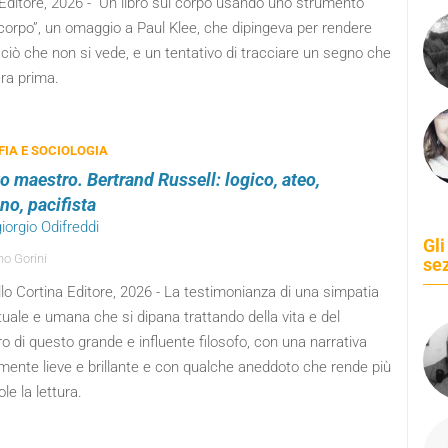
 Editore, 2026 - “Un libro sul corpo usando uno strumento
corpo”, un omaggio a Paul Klee, che dipingeva per rendere
e ciò che non si vede, e un tentativo di tracciare un segno che
ra prima.
FIA E SOCIOLOGIA
o maestro. Bertrand Russell: logico, ateo,
ino, pacifista
giorgio Odifreddi
Gli
no Gorini
se
lo Cortina Editore, 2026 - La testimonianza di una simpatia
ttuale e umana che si dipana trattando della vita e del
o di questo grande e influente filosofo, con una narrativa
mente lieve e brillante e con qualche aneddoto che rende più
le la lettura.