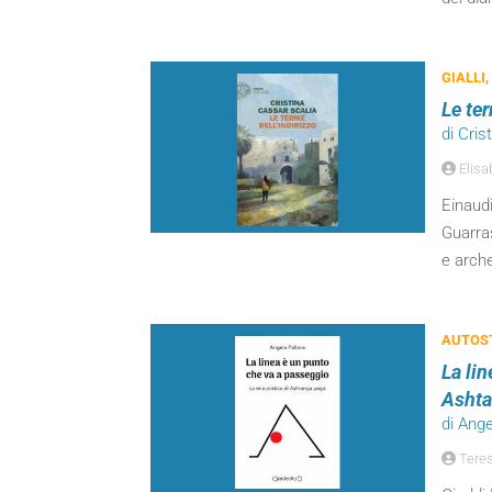
GIALLI,
Le ter
di Cris
Elisa
Einaudi
Guarras
e arche
AUTOST
La lin
Ashta
di Ange
Teres