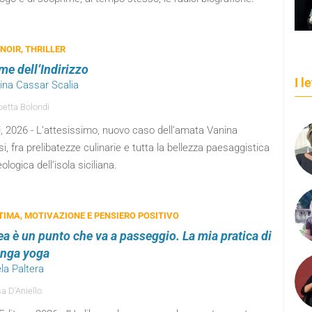
 NOIR, THRILLER
me dell’Indirizzo
I l
tina Cassar Scalia
betta Bolondi
, 2026 - L’attesissimo, nuovo caso dell’amata Vanina
i, fra prelibatezze culinarie e tutta la bellezza paesaggistica
ologica dell’isola siciliana.
IMA, MOTIVAZIONE E PENSIERO POSITIVO
ea è un punto che va a passeggio. La mia pratica di
nga yoga
la Paltera
a D'Aniello