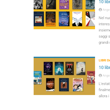
10 li
Angel
Nel nu
interes
insieme
saggi 
grandi 
LIBRI 
10 li
Angel
L’estat
finalme
allora 