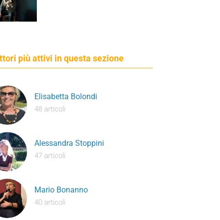
ettori più attivi in questa sezione
Elisabetta Bolondi
48 articoli
Alessandra Stoppini
47 articoli
Mario Bonanno
40 articoli