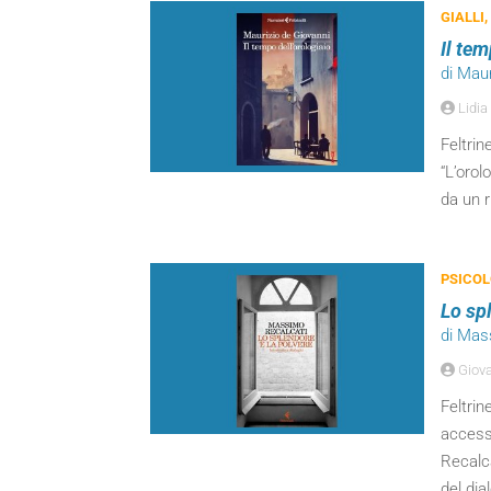
GIALLI,
Il tem
di Maur
Lidia
Feltrin
“L’orol
da un 
PSICOL
Lo sp
di Mas
Giova
Feltrin
accesso
Recalca
del dia