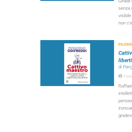
Giraldi
senza 
visibil
non c’e
FILOSO
Cattiv
libert
di Pier
Tizia
Raffael
intelle
pensier
ironica
gradevo