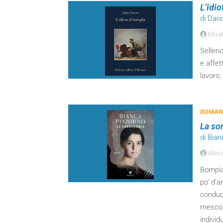
L’idio
di Dari
Elisa
Selleri
e affet
lavoro,
ROMANZ
La so
di Bian
Aless
Bompian
po’ d’a
conduc
mescola
individ