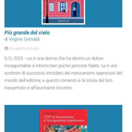
Più grande del cielo
di Virginie Grimaldi
Elisabetta Bolondi
E/O, 2025 - Lei è una donna che ha dentro un dolore
insopportabile e intorno ben poche persone fidate, lui è uno
scrittore di successo stritolato dai meccanismi oppressivi del
mondo dell’editoria; e questo romanzo è la storia del loro
inaspettato e affascinante incontro.