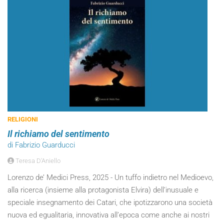
RELIGIONI
Il richiamo del sentimento
di Fabrizio Guarducci
Teresa D'Aniello
Lorenzo de’ Medici Press, 2025 - Un tuffo indietro nel Medioevo,
alla ricerca (insieme alla protagonista Elvira) dell’inusuale e
speciale insegnamento dei Catari, che ipotizzarono una società
nuova ed egualitaria, innovativa all’epoca come anche ai nostri