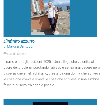
L’infinito azzurro
di Marosa Santucci
Davide Morelli
Il ramo e la foglia edizioni, 2025 - Una silloge che va dritta al
cuore dei problemi, scrutando l’abisso e senza mai cadere nella
disperazione e nel nichilismo, creata da una donna che scriveva
le cose che viveva e viveva le cose che scriveva in una simbiosi
felice e riuscita tra etica e poesia.