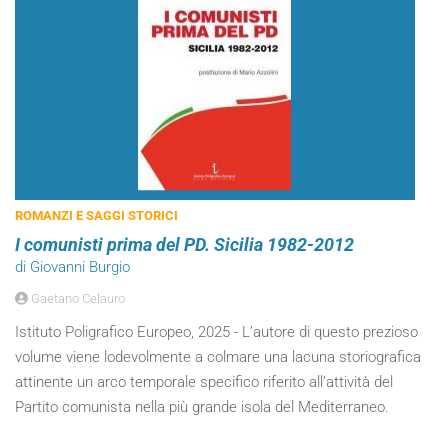
ROMANZI E SAGGI STORICI
I comunisti prima del PD. Sicilia 1982-2012
di Giovanni Burgio
Gaetano Celauro
Istituto Poligrafico Europeo, 2025 - L’autore di questo prezioso
volume viene lodevolmente a colmare una lacuna storiografica
attinente un arco temporale specifico riferito all’attività del
Partito comunista nella più grande isola del Mediterraneo.