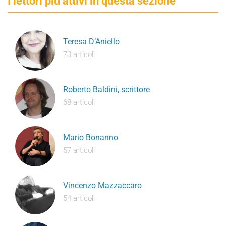
I lettori più attivi in questa sezione
Teresa D’Aniello
73 articoli
Roberto Baldini, scrittore
68 articoli
Mario Bonanno
57 articoli
Vincenzo Mazzaccaro
54 articoli