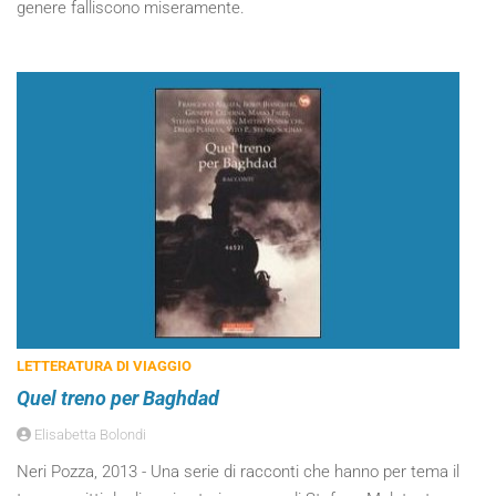
genere falliscono miseramente.
LETTERATURA DI VIAGGIO
Quel treno per Baghdad
Elisabetta Bolondi
Neri Pozza, 2013 - Una serie di racconti che hanno per tema il