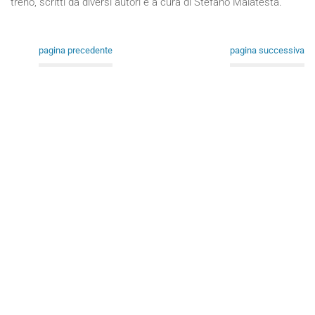
treno, scritti da diversi autori e a cura di Stefano Malatesta.
pagina precedente
pagina successiva