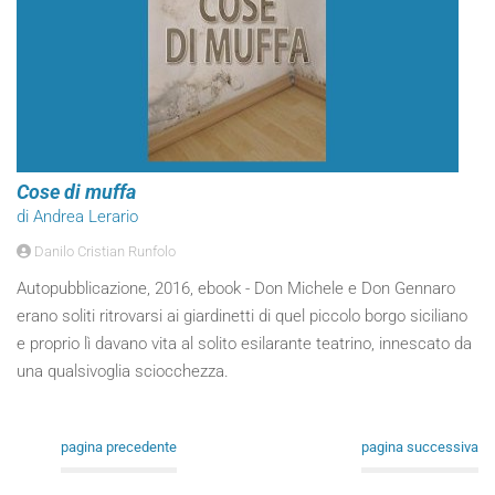
Cose di muffa
di Andrea Lerario
Danilo Cristian Runfolo
Autopubblicazione, 2016, ebook - Don Michele e Don Gennaro
erano soliti ritrovarsi ai giardinetti di quel piccolo borgo siciliano
e proprio lì davano vita al solito esilarante teatrino, innescato da
una qualsivoglia sciocchezza.
pagina precedente
pagina successiva