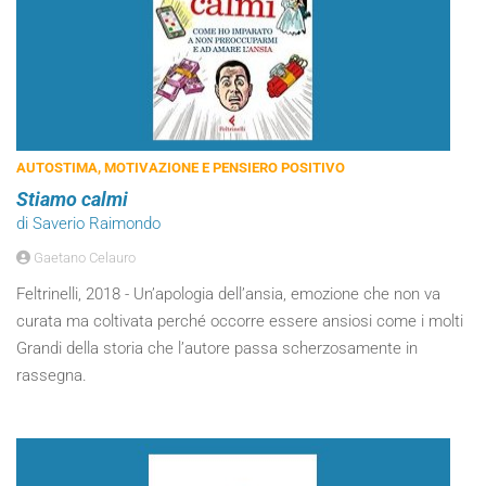
AUTOSTIMA, MOTIVAZIONE E PENSIERO POSITIVO
Stiamo calmi
di Saverio Raimondo
Gaetano Celauro
Feltrinelli, 2018 - Un’apologia dell’ansia, emozione che non va
curata ma coltivata perché occorre essere ansiosi come i molti
Grandi della storia che l’autore passa scherzosamente in
rassegna.