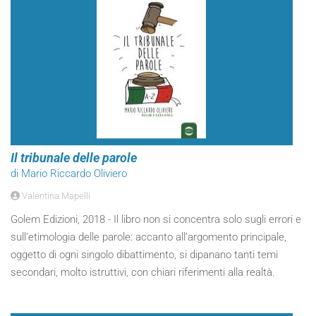
Il tribunale delle parole
di Mario Riccardo Oliviero
Valentina Mapelli
Golem Edizioni, 2018 - Il libro non si concentra solo sugli errori e
sull’etimologia delle parole: accanto all’argomento principale,
oggetto di ogni singolo dibattimento, si dipanano tanti temi
secondari, molto istruttivi, con chiari riferimenti alla realtà.