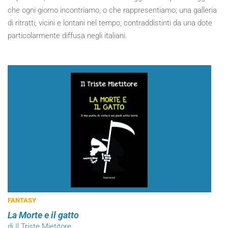
che ogni giorno incontriamo, o che rappresentiamo; una galleria
di ritratti, vicini e lontani nel tempo, contraddistinti da una dote
particolarmente diffusa negli italiani.
FANTASY
La Morte e il gatto
di Il Triste Mietitore