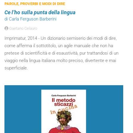
PAROLE, PROVERBI E MODI DI DIRE
Ce l’ho sulla punta della lingua
di Carla Ferguson Barberini
Gaetano Celauro
Imprimatur, 2014 - Un dizionario semiserio dei modi di dire,
come afferma il sottotitolo, un agile manuale che non ha
pretese di scientificità e di esaustività, pur trattandosi di un
viaggio nella lingua italiana molto preciso, divertente e mai
superficiale.