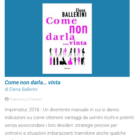
Come non darla… vinta
di Elena Ballerini
Francesca Ferraro
Imprimatur, 2018 - Un divertente manuale in cui si danno
indicazioni su come ottenere vantaggi da uomini ricchi e potenti
senza assecondare i loro desideri: strategie precise per
sottrarsi a situazioni imbarazzanti traendone anche qualche