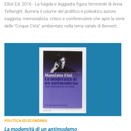
Elliot Ed. 2016 - La fulgida e leggiadra figura femminile di Anna
Tellwright, illumina il volume del prolifico e poliedrico autore,
saggista, memorialista, critico e conferenziere che apre la serie
delle “Cinque Città” ambientato nella terra natale di Bennett.
POLITICA ED ECONOMIA
La modernità di un antimoderno