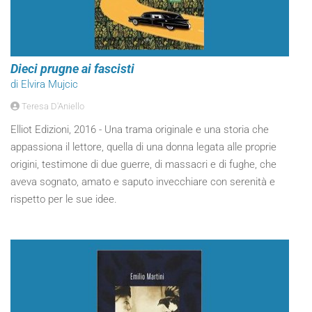
Dieci prugne ai fascisti
di Elvira Mujcic
Teresa D'Aniello
Elliot Edizioni, 2016 - Una trama originale e una storia che
appassiona il lettore, quella di una donna legata alle proprie
origini, testimone di due guerre, di massacri e di fughe, che
aveva sognato, amato e saputo invecchiare con serenità e
rispetto per le sue idee.