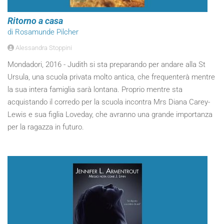
Ritorno a casa
di Rosamunde Pilcher
Alessandra Stoppini
Mondadori, 2016 - Judith si sta preparando per andare alla St
Ursula, una scuola privata molto antica, che frequenterà mentre
la sua intera famiglia sarà lontana. Proprio mentre sta
acquistando il corredo per la scuola incontra Mrs Diana Carey-
Lewis e sua figlia Loveday, che avranno una grande importanza
per la ragazza in futuro.