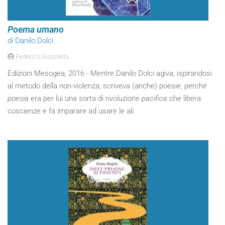
Poema umano
di Danilo Dolci
Federico Guastella
Edizioni Mesogea, 2016 - Mentre Danilo Dolci agiva, ispirandosi
al metodo della non-violenza, scriveva (anche) poesie, perché
poesia
era per lui una sorta di
rivoluzione pacifica
che libera
coscienze e fa imparare ad usare le ali.