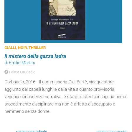
GIALLI, NOIR, THRILLER
Il mistero della gazza ladra
di Emilio Martini
Felice Laudadio
Corbaccio, 2016 - Il commissario Gigi Bertè, vicequestore
aggiunto dai capelli lunghi e dalla vita alquanto provvisoria,
vecchia conoscenza narrativa, è stato trasferito in Liguria per un
procedimento disciplinare ma non è affatto disoccupato e
nemmeno senza donne.
pagina precedente
pagina successiva