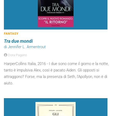
FANTASY
Tra due mondi
di Jennifer L. Armentrout
Dora Pagano
HarperCollins Italia, 2016 - I due sono come il giorno e la notte,
tanto è impulsiva Alex, così è pacato Aiden. Gli opposti si
attraggono? Forse, ma la presenza di Seth, l’Apollyon, non è di
aiuto.