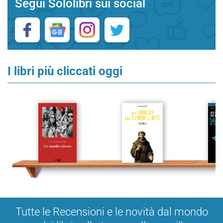
Segui Sololibri sui social
I libri più cliccati oggi
Tutte le Recensioni e le novità dal mondo