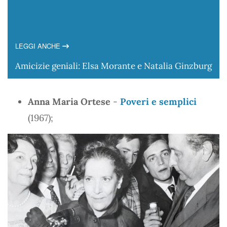
LEGGI ANCHE
Amicizie geniali: Elsa Morante e Natalia Ginzburg
Anna Maria Ortese
-
Poveri e semplici
(1967);