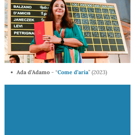
Ada d’Adamo
- “
Come d’aria
” (2023)