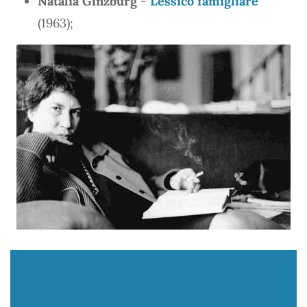
Natalia Ginzburg
-
Lessico famigliare
(1963);