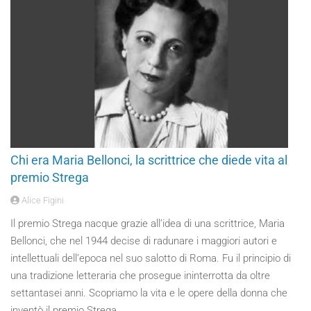
Chi era Maria Bellonci, la scrittrice che diede vita al
premio Strega
Alice Figini
Il premio Strega nacque grazie all’idea di una scrittrice, Maria
Bellonci, che nel 1944 decise di radunare i maggiori autori e
intellettuali dell’epoca nel suo salotto di Roma. Fu il principio di
una tradizione letteraria che prosegue ininterrotta da oltre
settantasei anni. Scopriamo la vita e le opere della donna che
inventò il premio Strega.