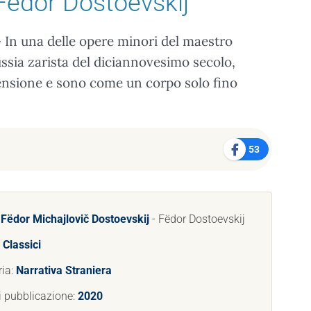
Fëdor Dostoevskij
 In una delle opere minori del maestro
Russia zarista del diciannovesimo secolo,
pensione e sono come un corpo solo fino
53
:
Fëdor Michajlovič Dostoevskij
- Fëdor Dostoevskij
:
Classici
ria:
Narrativa Straniera
i pubblicazione:
2020