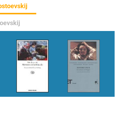
Dostoevskij
oevskij