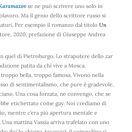
i Karamazov
se ne può scrivere uno solo in
olavoro. Ma il genio dello scrittore russo si
aturi. Per esempio il romanzo dal titolo
Un
tore, 2020, prefazione di Giuseppe Andrea
in quel di Pietroburgo. Lo strapotere dello zar
ndizione patita da chi vive a Mosca.
 troppo bella, troppo famosa. Vivono nella
esso di sentimentalismo, che pure è gradevole,
ciano. Una cosa forzata, ne convengo, che se
ebbe etichettato come gay. Noi crediamo di
nnio, mentre c’era più apertura mentale e
. Una mattina Vassia arriva trafelato con uno
o (lui lo chiama Arcascia); il coinquilino si