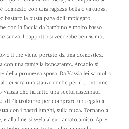
 è fidanzato con una ragazza bella e virtuosa,
e bastare la busta paga dell’impiegato.
ne con la faccia da bambino e molto basso,
he senza il cappotto si vedrebbe benissimo,
 dove il thè viene portato da una domestica.
a con una famiglia benestante. Arcadio si
me della promessa sposa. Da Vassia lei sa molto
tale ci sarà una stanza anche per il trentenne
o Vassia che ha fatto una scelta assennata.
to di Pietroburgo per comprare un regalo a
etta con i nastri lunghi, sulla nuca. Tornano a
, e alla fine si svela al suo amato amico. Apre
pratiche amministrative che lui non ha