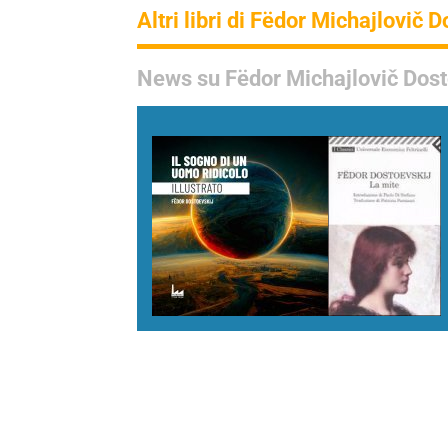
Altri libri di Fëdor Michajlovič 
News su Fëdor Michajlovič Dost