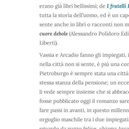
erano già libri bellissimi; de
I fratell
tutta la storia dell’uomo, ed è un cap
sente anche in libri o racconti non m
cuore debole
(Alessandro Polidoro Edi
Liberti).
Vassia e Arcadio fanno gli impiegati, 
nella città non si sente, è più una co
Pietroburgo è sempre stata una città
stessa stanza della pensione; un ecc
li vede sempre insieme che si abbrac
fosse pubblicato oggi il romanzo sar
fare passi in avanti, in questo mille
orgoglio maschile tra i due impiegati
sguardo da pazzo felice, chiama Arcadi