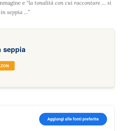
immagine e “
la tonalità con cui raccontare … si
 in seppia …
”
n seppia
AZON
Aggiungi alle fonti preferite