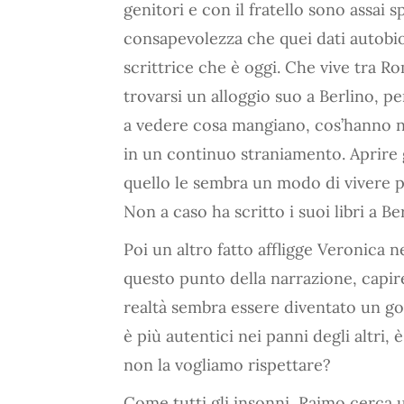
genitori e con il fratello sono assai 
consapevolezza che quei dati autobiogr
scrittrice che è oggi. Che vive tra R
trovarsi un alloggio suo a Berlino, per
a vedere cosa mangiano, cos’hanno nel 
in un continuo straniamento. Aprire g
quello le sembra un modo di vivere pr
Non a caso ha scritto i suoi libri a Ber
Poi un altro fatto affligge Veronica 
questo punto della narrazione, capir
realtà sembra essere diventato un gos
è più autentici nei panni degli altri, 
non la vogliamo rispettare?
Come tutti gli insonni, Raimo cerca 