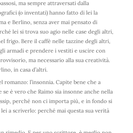
spassosi, ma sempre attraversati dalla
afici (o inventati) hanno fatto di lei la
oma e Berlino, senza aver mai pensato di
ché lei si trova suo agio nelle case degli altri,
frigo. Bere il caffè nelle tazzine degli altri,
li armadi e prendere i vestiti e uscire con
ovvisorio, ma necessario alla sua creatività.
lino, in casa d’altri.
nel romanzo: l’insonnia. Capite bene che a
e se è vero che Raimo sia insonne anche nella
sip, perché non ci importa più, e in fondo si
è lei a scriverlo: perché mai questa sua verità
un rimedio. E per uno scrittore, è meglio non