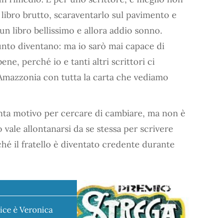
n libro brutto, scaraventarlo sul pavimento e
n libro bellissimo e allora addio sonno.
unto diventano: ma io sarò mai capace di
ne, perché io e tanti altri scrittori ci
l’Amazzonia con tutta la carta che vediamo
enta motivo per cercare di cambiare, ma non è
to vale allontanarsi da se stessa per scrivere
ché il fratello è diventato credente durante
ice è Veronica