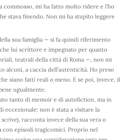
ha commosso, mi ha fatto molto ridere e l’ho
che stava finendo. Non mi ha stupito leggere
della sua famiglia — si fa quindi riferimento
nche lui scrittore e impegnato per quanto
riali, teatrali della città di Roma —, non mi
 alcuni, a caccia dell’autenticità. Ho preso
 siano fatti reali o meno. E se poi, invece, il
 bene ugualmente.
ato tanto di memoir e di autofiction, ma in
di eccezionale: non è stata a visitare la
crive), racconta invece della sua vera o
ga con episodi tragicomici. Proprio nel
 Raimo scrive una considerazione vera per