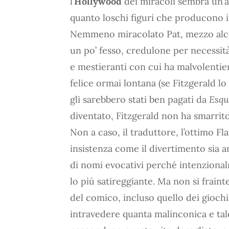
l’
Hollywood
dei miracoli sembra un’ag
quanto loschi figuri che producono i
Nemmeno miracolato Pat, mezzo alcoli
un po’ fesso, credulone per necessit
e mestieranti con cui ha malvolentier
felice ormai lontana (se Fitzgerald l
gli sarebbero stati ben pagati da
Esqu
diventato, Fitzgerald non ha smarrito 
Non a caso, il traduttore, l’ottimo F
insistenza come il divertimento sia a
di nomi evocativi perché intenzional
lo più satireggiante. Ma non si fraint
del comico, incluso quello dei giochi
intravedere quanta malinconica e ta