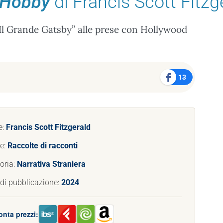
t Hobby
di Francis Scott Fitzg
“Il Grande Gatsby” alle prese con Hollywood
13
e:
Francis Scott Fitzgerald
e:
Raccolte di racconti
oria:
Narrativa Straniera
di pubblicazione:
2024
onta prezzi: