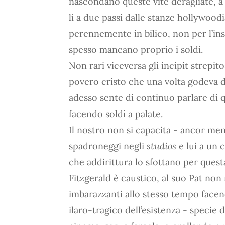
nascondano queste vite deragliate, a 
lì a due passi dalle stanze hollywoo
perennemente in bilico, non per l’in
spesso mancano proprio i soldi.
Non rari viceversa gli incipit strepitos
povero cristo che una volta godeva di
adesso sente di continuo parlare di
facendo soldi a palate.
Il nostro non si capacita - ancor me
spadroneggi negli
studios
e lui a un 
che addirittura lo sfottano per quest
Fitzgerald è caustico, al suo Pat non
imbarazzanti allo stesso tempo facend
ilaro-tragico dell’esistenza - specie d