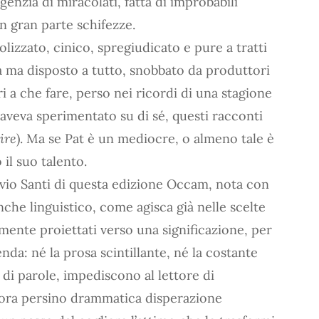
enzia di miracolati, fatta di improbabili
n gran parte schifezze.
zzato, cinico, spregiudicato e pure a tratti
à ma disposto a tutto, snobbato da produttori
i a che fare, perso nei ricordi di una stagione
o aveva sperimentato su di sé, questi racconti
ire
). Ma se Pat è un mediocre, o almeno tale è
il suo talento.
lavio Santi di questa edizione Occam, nota con
nche linguistico, come agisca già nelle scelte
mente proiettati verso una significazione, per
enda: né la prosa scintillante, né la costante
 di parole, impediscono al lettore di
lora persino drammatica disperazione