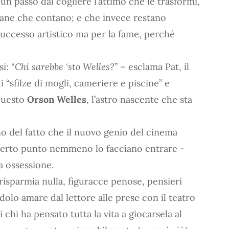
un passo dal cogliere l’attimo che le trasformi,
diane che contano; e che invece restano
successo artistico ma per la fame, perché
i: “
Chi sarebbe ‘sto Welles?
” – esclama Pat, il
 “sfilze di mogli, cameriere e piscine” e
 questo
Orson Welles
, l’astro nascente che sta
no del fatto che il nuovo genio del cinema
certo punto nemmeno lo facciano entrare -
a ossessione.
 risparmia nulla, figuracce penose, pensieri
olo amare dal lettore alle prese con il teatro
i chi ha pensato tutta la vita a giocarsela al