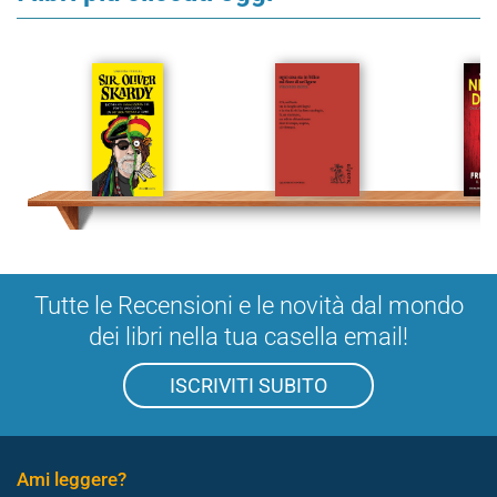
Tutte le Recensioni e le novità dal mondo
dei libri nella tua casella email!
ISCRIVITI SUBITO
Ami leggere?