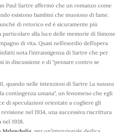
, Jean Paul Sartre affermò che un romanzo come
ondo esistono bambini che muoiono di fame.
unché di retorico ed è sicuramente più
n particolare alla luce delle memorie di Simone
mpagno di vita. Quasi nell’esordio dell’opera
nfatti nota l’intransigenza di Sartre che per
rsi in discussione e di "pensare contro se
931, quando nelle intenzioni di Sartre
La nausea
la contingenza umana", un fenomeno che egli
e di speculazioni orientate a cogliere gli
 revisione nel 1934, una successiva riscrittura
a nel 1938.
o
Melancholia,
per un’intenzionale dedica