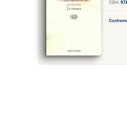
ISBN:
97
Confronta