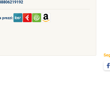
88806219192
 prezzi:
Seg