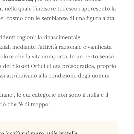
, nella quale l’incisore tedesco rappresentò la
 del cosmo con le sembianze di una figura alata,
videnti ragioni: la rinascimentale
iali mediante l’attività razionale è vanificata
dolore che la vita comporta. In un certo senso
la dei filosofi Orfici di età presocratica, proprio
ssi attribuivano alla condizione degli uomini
iano", le cui categorie non sono il nulla e il
ciò che "è di troppo".
o laggiù sul muro, sulle bretelle,