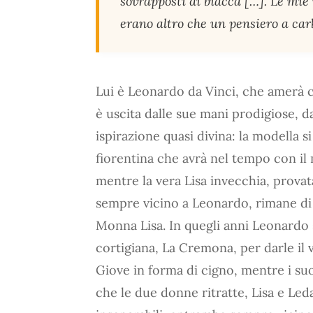
sovrapposti di biacca […]. Le mie m
erano altro che un pensiero a carb
Lui è Leonardo da Vinci, che amerà c
è uscita dalle sue mani prodigiose, da
ispirazione quasi divina: la modella 
fiorentina che avrà nel tempo con i
mentre la vera Lisa invecchia, provat
sempre vicino a Leonardo, rimane di 
Monna Lisa. In quegli anni Leonardo s
cortigiana, La Cremona, per darle il v
Giove in forma di cigno, mentre i suoi
che le due donne ritratte, Lisa e Le