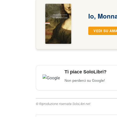
Io, Monna
VEDI SU AM
Ti piace SoloLibri?
Non perderci su Google!
© Riproduzione riservata SoloLibri.net