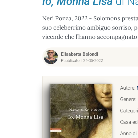
Io, Monna Lisa
di N
Neri Pozza, 2022 - Solomons presta 
suo celeberrimo ambiguo sorriso, pe
vicende che l’hanno accompagnato n
Elisabetta Bolondi
Pubblicato il 24-05-2022
Autore:
Genere:
Categor
Casa edi
Anno di