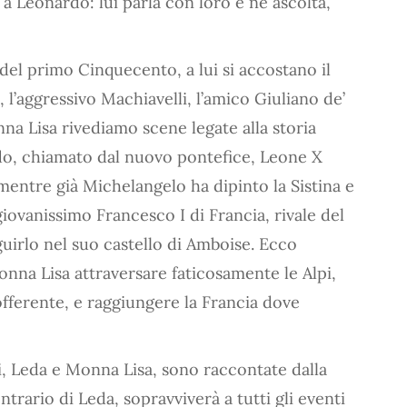
a Leonardo: lui parla con loro e ne ascolta,
del primo Cinquecento, a lui si accostano il
, l’aggressivo Machiavelli, l’amico Giuliano de’
na Lisa rivediamo scene legate alla storia
ardo, chiamato dal nuovo pontefice, Leone X
 mentre già Michelangelo ha dipinto la Sistina e
 giovanissimo Francesco I di Francia, rivale del
uirlo nel suo castello di Amboise. Ecco
nna Lisa attraversare faticosamente le Alpi,
fferente, e raggiungere la Francia dove
i, Leda e Monna Lisa, sono raccontate dalla
ontrario di Leda, sopravviverà a tutti gli eventi