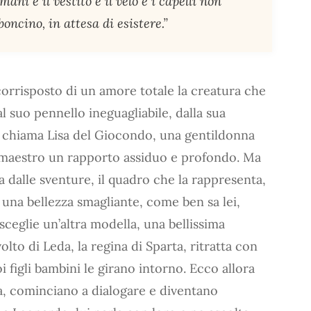
ani e il vestito e il velo e i capelli non
oncino, in attesa di esistere.”
orrisposto di un amore totale la creatura che
l suo pennello ineguagliabile, dalla sua
si chiama Lisa del Giocondo, una gentildonna
l maestro un rapporto assiduo e profondo. Ma
a dalle sventure, il quadro che la rappresenta,
una bellezza smagliante, come ben sa lei,
ceglie un’altra modella, una bellissima
olto di Leda, la regina di Sparta, ritratta con
 figli bambini le girano intorno. Ecco allora
da, cominciano a dialogare e diventano