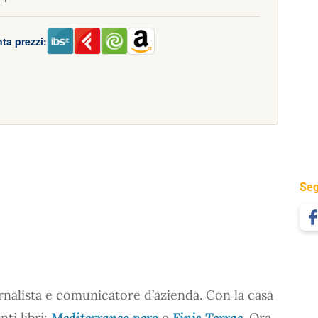
ta prezzi:
Seg
ornalista e comunicatore d’azienda. Con la casa
ti libri:
Mediterraneo nero
e
Finis Terrae
. Ora