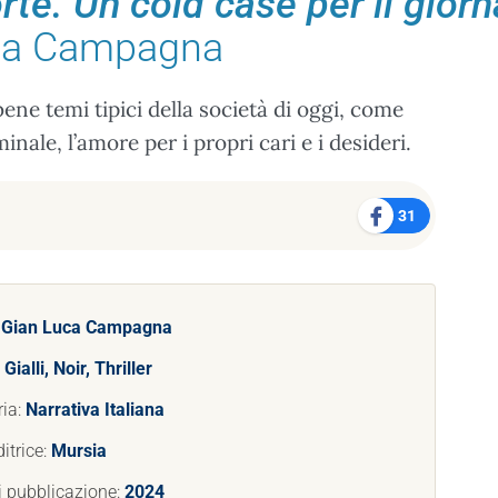
rte. Un cold case per il giorn
ca Campagna
bene temi tipici della società di oggi, come
minale, l’amore per i propri cari e i desideri.
31
:
Gian Luca Campagna
:
Gialli, Noir, Thriller
ria:
Narrativa Italiana
itrice:
Mursia
i pubblicazione:
2024