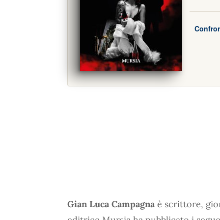
Confron
Gian Luca Campagna
è scrittore, gi
editrice Mursia ha pubblicato i seguen