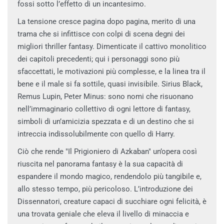
fossi sotto l’effetto di un incantesimo.
La tensione cresce pagina dopo pagina, merito di una
trama che si infittisce con colpi di scena degni dei
migliori thriller fantasy. Dimenticate il cattivo monolitico
dei capitoli precedenti; qui i personaggi sono più
sfaccettati, le motivazioni più complesse, e la linea tra il
bene e il male si fa sottile, quasi invisibile. Sirius Black,
Remus Lupin, Peter Minus: sono nomi che risuonano
nell’immaginario collettivo di ogni lettore di fantasy,
simboli di un’amicizia spezzata e di un destino che si
intreccia indissolubilmente con quello di Harry.
Ciò che rende "Il Prigioniero di Azkaban" un’opera così
riuscita nel panorama fantasy è la sua capacità di
espandere il mondo magico, rendendolo più tangibile e,
allo stesso tempo, più pericoloso. L’introduzione dei
Dissennatori, creature capaci di succhiare ogni felicità, è
una trovata geniale che eleva il livello di minaccia e