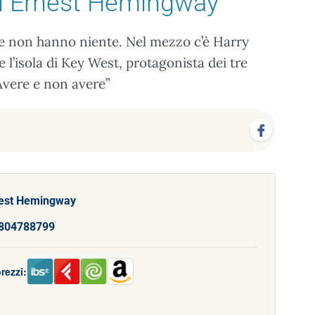
i Ernest Hemingway
he non hanno niente. Nel mezzo c’è Harry
l’isola di Key West, protagonista dei tre
vere e non avere”
est Hemingway
804788799
rezzi: