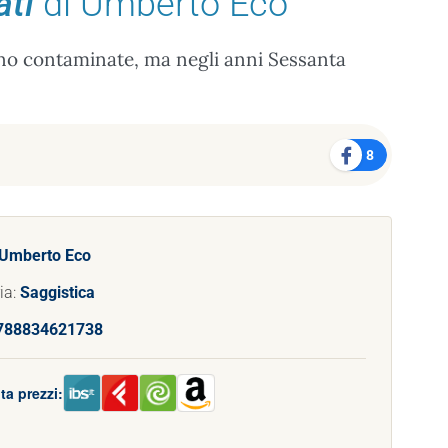
ati
di Umberto Eco
ono contaminate, ma negli anni Sessanta
8
Umberto Eco
ia:
Saggistica
788834621738
ta prezzi: