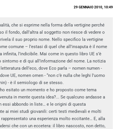
29 GENNAIO 2010, 10:49
nalità, che si esprime nella forma della vertigine perché
so il fondo, dall’altra al soggetto non riesce di vedere o
ivela il suo proprio nome. Nello specifico la vertigine
nome comune – l’estasi di quel che all’insaputa è il nome
a infinita, l’indicibile. Mai come in questo libro UE s’è
o sintomo e di qui all’informazione del nome. La notizia
a letteratura dell’eco, dove Eco parla – nomen numen -
 e dove UE, nomen omen - “non c’è nulla che leghi l’uomo
in) - è il semiologo di se stesso.
n ho esitato un momento e ho proposto come tema
è venuta in mente questa idea?... Se qualcuno andasse a
 essi abbondo in liste… e le origini di questa
 ai miei studi giovanili: certi testi medievali e molti
 ha rappresentato una esperienza molto eccitante… E, alla
dersi che con un eccetera: il libro nascosto, non detto,