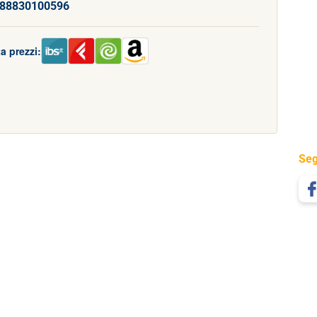
88830100596
a prezzi:
Seg