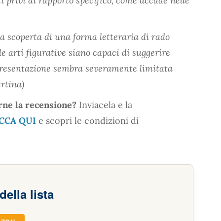
ti privi di rapporto specifico, come accade nelle
lla scoperta di una forma letteraria di rado
e arti figurative siano capaci di suggerire
ppresentazione sembra severamente limitata
ertina)
rne la recensione?
Inviacela e la
CCA QUI
e scopri le condizioni di
della lista