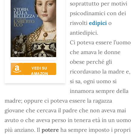
soprattutto per motivi
psicodinamici con dei
risvolti
edipici
o
antiedipici.
Ci poteva essere l’uomo
che amava le donne
obese perché gli
VEDI SU
ricordavano la madre e,
AMAZON
si sa, ogni uomo si
innamora sempre della
madre; oppure ci poteva essere la ragazza
giovane che cercava il padre che non aveva mai
avuto o che aveva perso in tenera età in un uomo
più anziano. Il
potere
ha sempre imposto i propri