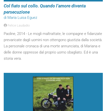
Col fiato sul collo. Quando l’amore diventa
persecuzione
di Maria Luisa Eguez
Felice Laudadio
Paoline, 2014 - Le mogli maltrattate, le compagne e fidanzate
prevaricate dagli uomini non ottengono giustizia dalla società.
La personale cronaca di una morte annunciata, di Mariana e
delle donne oppresse dal proprio uomo sbagliato. Ed è una
storia vera.