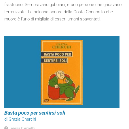
frastuono. Sembravano gabbiani, erano persone che gridavano
terrorizzate. La colonna sonora della Costa Concordia che
muore è l’urlo di migliaia di esseri umani spaventati.
Basta poco per sentirsi soli
di Grazia Cherchi
Teresa D'Aniello