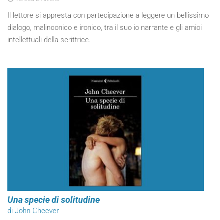
Il lettore si appresta con partecipazione a leggere un bellissimo
dialogo, malinconico e ironico, tra il suo io narrante e gli amici
intellettuali della scrittrice.
Una specie di solitudine
di John Cheever