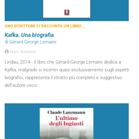
UNO SCRITTORE CI RACCONTA UN LIBRO...
Kafka. Una biografia
di Gérard-George Lemaire
Mario Bonanno
Lindau, 2014 - Il libro che Gérard-George Lemaire dedica a
Kafka, malgrado si incentri quasi esclusivamente sugli aspetti
biografici, rappresenta il ritratto più completo e suggestivo
dell’autore ceco.