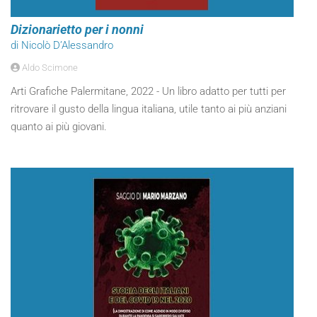
Dizionarietto per i nonni
di Nicolò D’Alessandro
Aldo Scimone
Arti Grafiche Palermitane, 2022 - Un libro adatto per tutti per
ritrovare il gusto della lingua italiana, utile tanto ai più anziani
quanto ai più giovani.