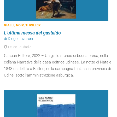
GIALLI, NOIR, THRILLER
L’ultima messa del gastaldo
di Diego Lavaroni
Felice Laudadio
Gaspari Editore, 2022 – Un giallo storico di buona presa, nella
collana Narrativa della casa editrice udinese. La notte di Natale
1843 un delitto a Buttrio, nella campagna friulana in provincia di
Udine, sotto l’amministrazione asburgica.