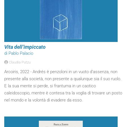
Vita dell’impiccato
di Pablo Palacio
Claudia Putzu
Arcoiris, 2022 - Andrés è penzoloni in un vuoto d’assenza, non
presente alla società, non presente a qualunque sia il suo ruolo.
E la sua mente si perde, si frantuma in un caotico
caleidoscopio, mentre è contesa tra la voglia di trovare un posto
nel mondo e la volontà di evadere da esso.