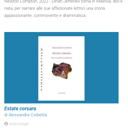
Newton Compton, 2022 - Dinah Jefferies torna in Malesia, dov’è
nata, per narrare alle sue affezionate lettrici una storia
appassionante, commovente e drammatica.
Estate corsara
di Alessandra Corbetta
Alida Airaghi