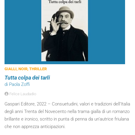
GIALLI, NOIR, THRILLER
Tutta colpa dei tarli
di Paola Zoffi
Felice Laudadio
Gaspari Editore, 2022 – Consuetudini, valori e tradizioni dell’Italia
degli anni Trenta del Novecento nella trama gialla di un romanzo
brillante e ironico, scritto in punta di penna da un’autrice friulana
che non apprezza anticipazioni.