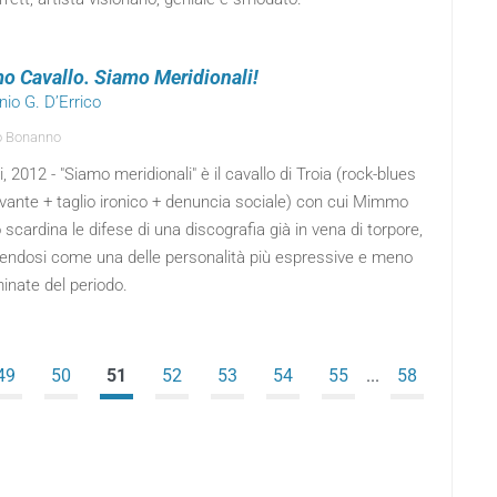
 Cavallo. Siamo Meridionali!
nio G. D’Errico
o Bonanno
, 2012 - "Siamo meridionali" è il cavallo di Troia (rock-blues
vante + taglio ironico + denuncia sociale) con cui Mimmo
 scardina le difese di una discografia già in vena di torpore,
endosi come una delle personalità più espressive e meno
inate del periodo.
49
50
51
52
53
54
55
...
58