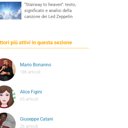
“Stairway to heaven”: testo,
significato e analisi della
canzone dei Led Zeppelin
ettori più attivi in questa sezione
Mario Bonanno
186 articoli
Alice Figini
65 articoli
Giuseppe Catani
26 articoli