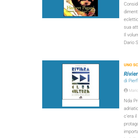
Conside
dimenti
ecletti
sua at
Il volu
Dario S
UNO SC
Rivie
di Pie
Mari
Nda Pr
adriati
c’era i
protago
import