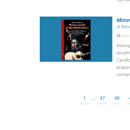
Mimmo
di Anto
Mari
Bastogi
accatti
Cavallo
propon
contam
1
...
47
48