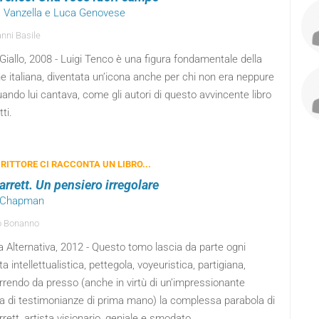
a Vanzella e Luca Genovese
nni Basile
iallo, 2008 - Luigi Tenco è una figura fondamentale della
 italiana, diventata un’icona anche per chi non era neppure
ando lui cantava, come gli autori di questo avvincente libro
ti.
RITTORE CI RACCONTA UN LIBRO...
arrett. Un pensiero irregolare
b Chapman
o Bonanno
 Alternativa, 2012 - Questo tomo lascia da parte ogni
a intellettualistica, pettegola, voyeuristica, partigiana,
rrendo da presso (anche in virtù di un’impressionante
ta di testimonianze di prima mano) la complessa parabola di
rett, artista visionario, geniale e smodato.