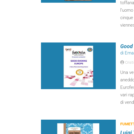
toffana
l’uomo 
cinque
vienne
Good 
di Ema
Cristi
Una ver
aneddot
Eurofes
vari ra
di vend
FUMETT
Luigi