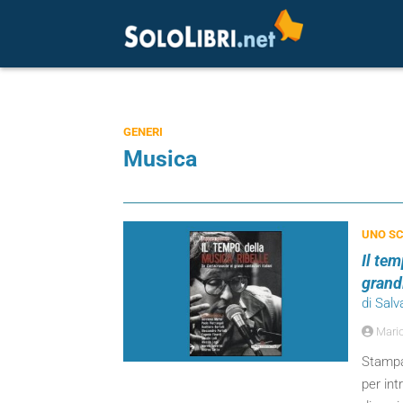
GENERI
Musica
UNO SC
Il te
grandi
di Sal
Mari
Stampa 
per int