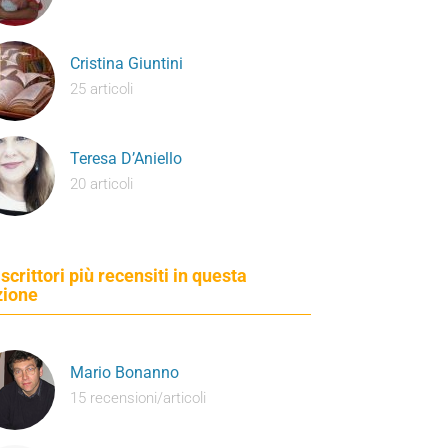
Cristina Giuntini
25 articoli
Teresa D’Aniello
20 articoli
 scrittori più recensiti in questa
zione
Mario Bonanno
15 recensioni/articoli