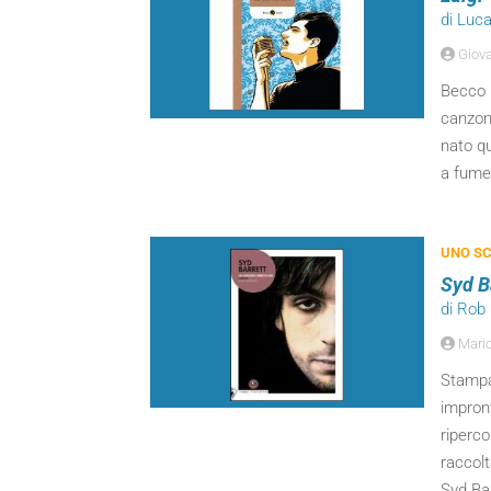
di Luc
Giova
Becco G
canzone
nato qu
a fumet
UNO SC
Syd B
di Ro
Mari
Stampa
impront
riperco
raccol
Syd Bar