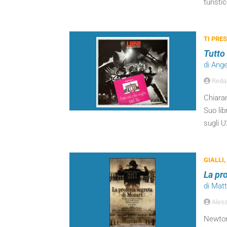
turisti
TI PRES
Tutto 
di Ange
Reda
Chiara
Suo li
sugli U
GIALLI,
La pr
di Mat
Aless
Newton