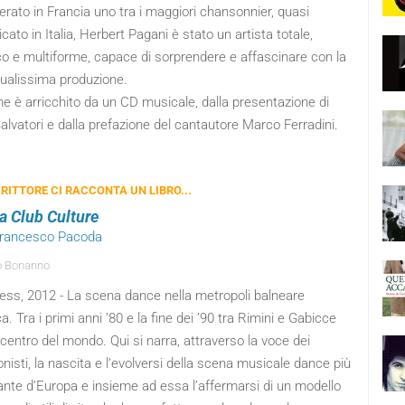
rato in Francia uno tra i maggiori chansonnier, quasi
cato in Italia, Herbert Pagani è stato un artista totale,
co e multiforme, capace di sorprendere e affascinare con la
tualissima produzione.
me è arricchito da un CD musicale, dalla presentazione di
alvatori e dalla prefazione del cantautore Marco Ferradini.
RITTORE CI RACCONTA UN LIBRO...
ra Club Culture
rfrancesco Pacoda
o Bonanno
ess, 2012 - La scena dance nella metropoli balneare
ca. Tra i primi anni ’80 e la fine dei ’90 tra Rimini e Gabicce
l centro del mondo. Qui si narra, attraverso la voce dei
nisti, la nascita e l’evolversi della scena musicale dance più
ante d’Europa e insieme ad essa l’affermarsi di un modello