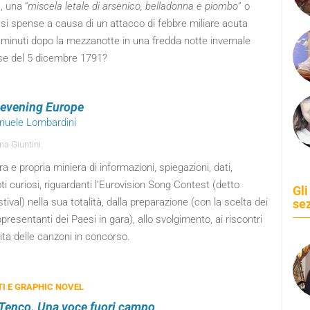
, una “
miscela letale di arsenico, belladonna e piombo
” o
si spense a causa di un attacco di febbre miliare acuta
 minuti dopo la mezzanotte in una fredda notte invernale
se del 5 dicembre 1791?
evening Europe
nuele Lombardini
na Giuntini
a e propria miniera di informazioni, spiegazioni, dati,
i curiosi, riguardanti l’Eurovision Song Contest (detto
Gli
tival) nella sua totalità, dalla preparazione (con la scelta dei
se
ppresentanti dei Paesi in gara), allo svolgimento, ai riscontri
ita delle canzoni in concorso.
I E GRAPHIC NOVEL
 Tenco. Una voce fuori campo