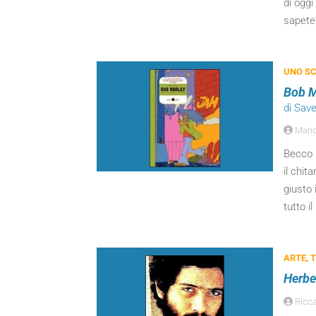
di oggi
sapete
UNO SC
Bob M
di Save
Mari
Becco G
il chit
giusto 
tutto i
ARTE, 
Herbe
Ricca