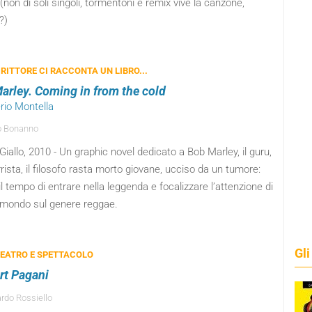
 (non di soli singoli, tormentoni e remix vive la canzone,
?)
RITTORE CI RACCONTA UN LIBRO...
arley. Coming in from the cold
rio Montella
o Bonanno
iallo, 2010 - Un graphic novel dedicato a Bob Marley, il guru,
arrista, il filosofo rasta morto giovane, ucciso da un tumore:
il tempo di entrare nella leggenda e focalizzare l’attenzione di
l mondo sul genere reggae.
Gli
TEATRO E SPETTACOLO
rt Pagani
rdo Rossiello