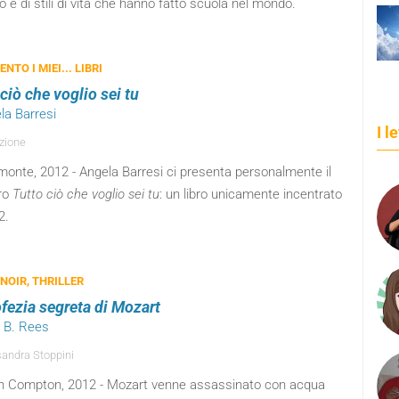
co e di stili di vita che hanno fatto scuola nel mondo.
ENTO I MIEI... LIBRI
ciò che voglio sei tu
la Barresi
I l
zione
monte, 2012 - Angela Barresi ci presenta personalmente il
bro
Tutto ciò che voglio sei tu
: un libro unicamente incentrato
2.
 NOIR, THRILLER
ofezia segreta di Mozart
t B. Rees
andra Stoppini
 Compton, 2012 - Mozart venne assassinato con acqua