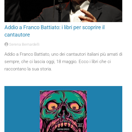
Addio a Franco Battiato: i libri per scoprire il
cantautore
Serena Bernardelli
Addio a Franco Battiato, uno dei cantautori italiani più amati di
sempre, che ci lascia oggi, 18 maggio. Ecco i libri che ci
raccontano la sua storia.