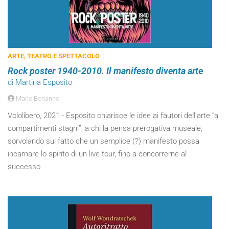
ARTE, TEATRO E SPETTACOLO
Rock poster 1940-2010. Il manifesto diventa arte
di Martina Esposito
Mario Bonanno
Vololibero, 2021 - Esposito chiarisce le idee ai fautori dell’arte “a
compartimenti stagni”, a chi la pensa prerogativa museale,
sorvolando sul fatto che un semplice (?) manifesto possa
incarnare lo spirito di un live tour, fino a concorrerne al
successo.