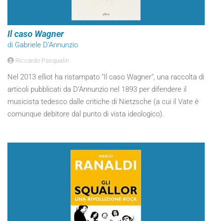
Il caso Wagner
di Gabriele D’Annunzio
Riccardo Pasqualin
Nel 2013 elliot ha ristampato "Il caso Wagner", una raccolta di
articoli pubblicati da D’Annunzio nel 1893 per difendere il
musicista tedesco dalle critiche di Nietzsche (a cui il Vate è
comunque debitore dal punto di vista ideologico).