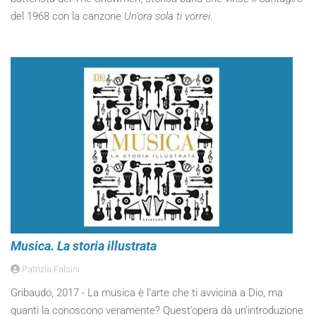
del 1968 con la canzone
Un’ora sola ti vorrei
.
Musica. La storia illustrata
Patrizia Falsini
Gribaudo, 2017 - La musica è l’arte che ti avvicina a Dio, ma
quanti la conoscono veramente? Quest’opera dà un’introduzione