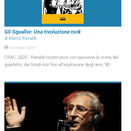
Gli Squallor. Una rivoluzione rock
di Marco Ranaldi
Giuseppe Catani
CRAC, 2020 - Ranaldi ricostruisce con passione la storia del
quartetto, dai timidi inizi fino all’esplosione degli anni ’80.