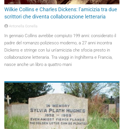
Wilkie Collins e Charles Dickens: l’amicizia tra due
scrittori che diventa collaborazione letteraria
Antonella Gonella
In gennaio Collins avrebbe compiuto 199 anni: considerato il
padre del romanzo poliziesco moderno, a 27 anni incontra
Dickens e stringe con lui un’amicizia che sfocia presto in
collaborazione letteraria. Tra viaggi in Inghilterra e Francia,
nasce anche un libro a quattro mani