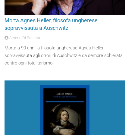
Morta Agnes Heller, filosofa ungherese
sopravvissuta a Auschwitz
Serena Di Battista
Morta a 90 anni la filosofa ungherese Agnes Heller,
sopravvissuta agli orrori di Auschwitz e da sempre schierata
contro ogni totalitarismo.