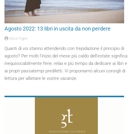
Agosto 2022: 13 libri in uscita da non perdere
Alice Figini
Quanti di voi stanno attendendo con trepidazione il principio di
agosto? Per molti l’inizio del mese più caldo dell’estate significa
inequivocabilmente ferie, relax e più tempo da dedicare ai libri e
ai propri passatempi prediletti. Vi proponiamo alcuni consigli di
lettura per allietare le vostre vacanze.