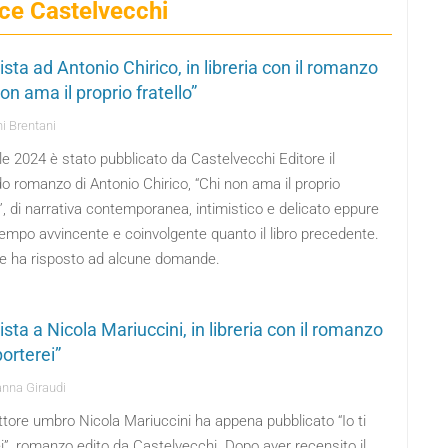
ice Castelvecchi
ista ad Antonio Chirico, in libreria con il romanzo
on ama il proprio fratello”
i Brentani
le 2024 è stato pubblicato da Castelvecchi Editore il
 romanzo di Antonio Chirico, “Chi non ama il proprio
o”, di narrativa contemporanea, intimistico e delicato eppure
empo avvincente e coinvolgente quanto il libro precedente.
re ha risposto ad alcune domande.
ista a Nicola Mariuccini, in libreria con il romanzo
 porterei”
nna Giraudi
ttore umbro Nicola Mariuccini ha appena pubblicato “Io ti
i”, romanzo edito da Castelvecchi. Dopo aver recensito il