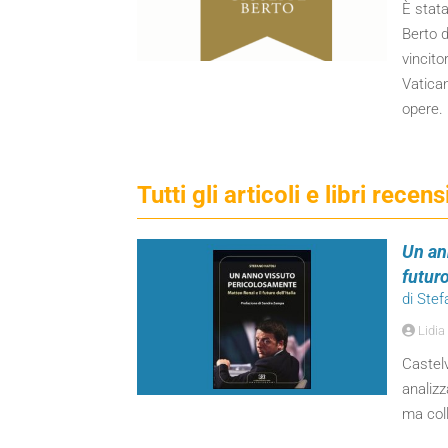
È stat
Berto d
vincito
Vatican
opere.
Tutti gli articoli e libri recen
Un an
futuro
di Stef
Lidia
Castelv
analizz
ma coll