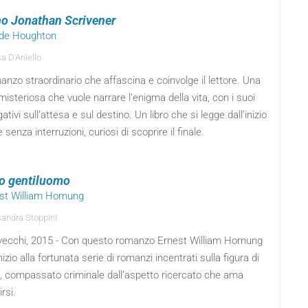
no Jonathan Scrivener
ude Houghton
a D'Aniello
nzo straordinario che affascina e coinvolge il lettore. Una
isteriosa che vuole narrare l’enigma della vita, con i suoi
gativi sull’attesa e sul destino. Un libro che si legge dall’inizio
e senza interruzioni, curiosi di scoprire il finale.
dro gentiluomo
est William Hornung
andra Stoppini
vecchi, 2015 - Con questo romanzo Ernest William Hornung
nizio alla fortunata serie di romanzi incentrati sulla figura di
s, compassato criminale dall’aspetto ricercato che ama
rsi.