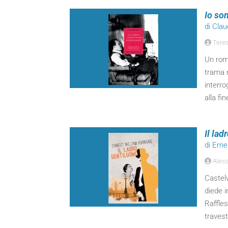
Io so
di Cla
Teres
Un roma
trama m
interro
alla fin
Il la
di Ern
Aless
Castel
diede i
Raffle
travesti