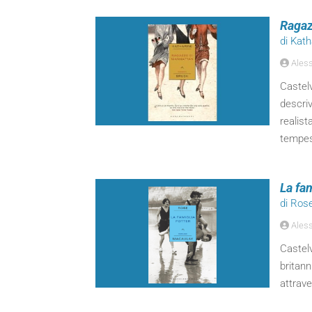
Ragaz
di Kat
Aless
Castel
descriv
realist
tempest
La fam
di Ros
Aless
Castelv
britann
attrave