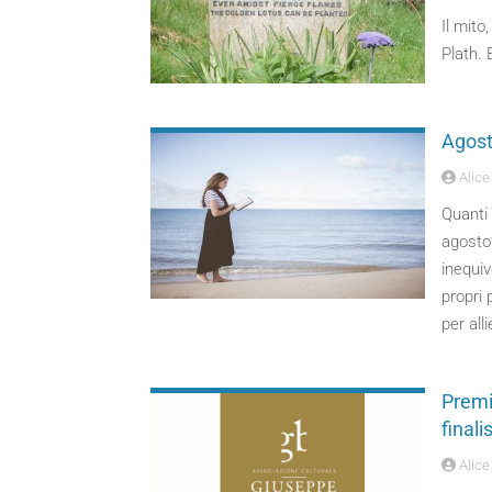
Il mito
Plath. 
Agost
Alice 
Quanti 
agosto?
inequiv
propri 
per all
Premi
finalis
Alice 