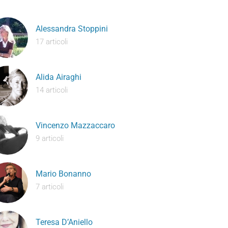
Alessandra Stoppini
17 articoli
Alida Airaghi
14 articoli
Vincenzo Mazzaccaro
9 articoli
Mario Bonanno
7 articoli
Teresa D’Aniello