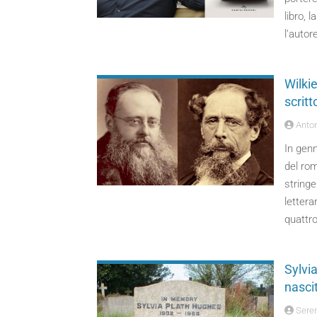
libro, 
l’autore
Wilkie
scritt
Anton
In genn
del ro
stringe
lettera
quattr
Sylvia
nasci
Seren