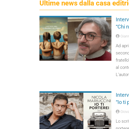
Ultime news dalla casa editr
Interv
“Chi n
Giann
Ad apri
secondo
fratell
al cont
L’auto
Interv
“Io ti
Giova
Lo scri
portere