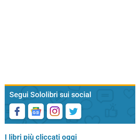
Segui Sololibri sui social
I libri più cliccati oggi