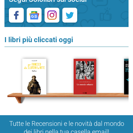
I libri più cliccati oggi
Tutte le Recensioni e le novità dal mondo
dei libri nella tua casella email!