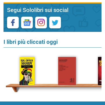
Segui Sololibri sui social
I libri più cliccati oggi